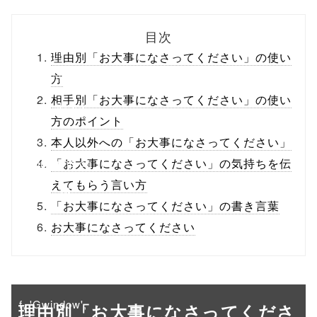
biz.jp/public_ht
目次
ml/wp-
理由別「お大事になさってください」の使い
content/themes
方
相手別「お大事になさってください」の使い
/tapbiz_theme/
方のポイント
parts/sns-
本人以外への「お大事になさってください」
buttons.php on
「お大事になさってください」の気持ちを伝
えてもらう言い方
line
10
「お大事になさってください」の書き言葉
/1019345"
お大事になさってください
onclick="windo
w.open(this.hre
f, 'Gwindow',
理由別「お大事になさってくださ