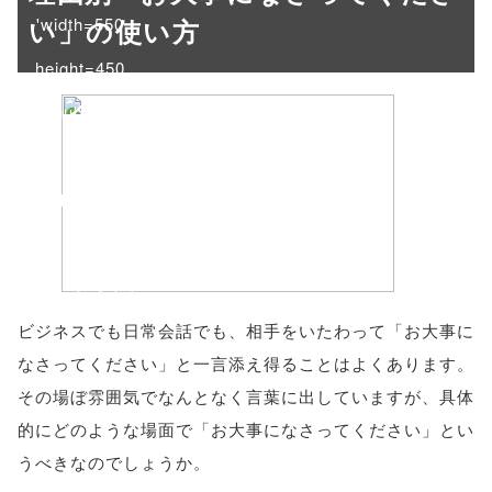
い」の使い方
'width=550,
height=450,
menubar=no,
toolbar=no,
scrollbars=yes'
); return
false;"> シェア
ビジネスでも日常会話でも、相手をいたわって「お大事に
なさってください」と一言添え得ることはよくあります。
その場ぼ雰囲気でなんとなく言葉に出していますが、具体
的にどのような場面で「お大事になさってください」とい
うべきなのでしょうか。