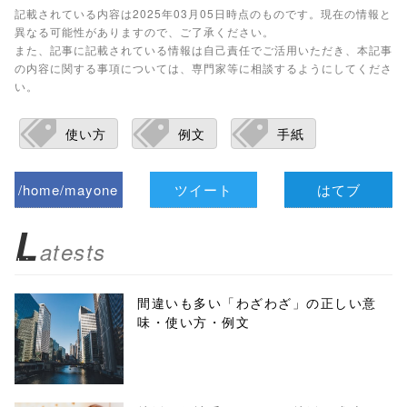
記載されている内容は2025年03月05日時点のものです。現在の情報と
異なる可能性がありますので、ご了承ください。
また、記事に記載されている情報は自己責任でご活用いただき、本記事
の内容に関する事項については、専門家等に相談するようにしてくださ
い。
使い方
例文
手紙
/home/mayone
ツイート
はてブ
z/tap-
L
atests
biz.jp/public_ht
ml/wp-
間違いも多い「わざわざ」の正しい意
味・使い方・例文
content/themes
/tapbiz_theme/