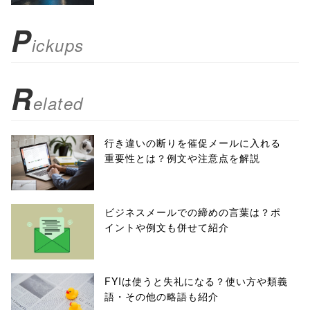
); return
P
ickups
false;"> シェア
R
elated
行き違いの断りを催促メールに入れる
重要性とは？例文や注意点を解説
ビジネスメールでの締めの言葉は？ポ
イントや例文も併せて紹介
FYIは使うと失礼になる？使い方や類義
語・その他の略語も紹介