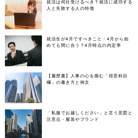
parts/sns-
就活は何社受けるべき？就活に成功する
人と失敗する人の特徴
buttons.php on
line
10
/1019345"
就活生が4月ですべきこと・4月から始
めても間に合う？4月時点の内定率
onclick="windo
w.open(this.hre
f, 'Gwindow',
【履歴書】人事の心を掴む「得意科目
欄」の書き方と例文
'width=550,
height=450,
menubar=no,
「私服でお越しください」と言う意図と
注意点・服装やブランド
toolbar=no,
scrollbars=yes'