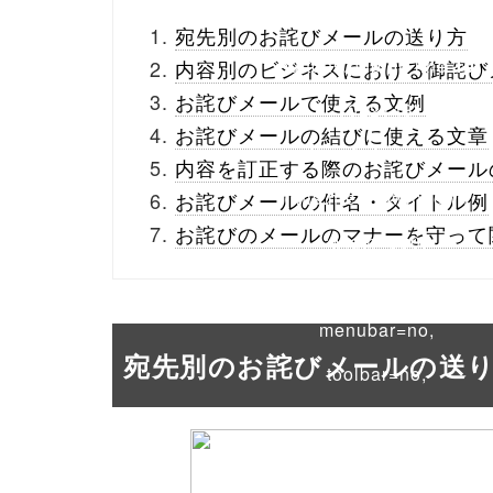
_theme/parts/sns-
宛先別のお詫びメールの送り方
buttons.php on line
10
内容別のビジネスにおける御詫び
お詫びメールで使える文例
/1022143"
お詫びメールの結びに使える文章
onclick="window.open
内容を訂正する際のお詫びメール
(this.href, 'Gwindow',
お詫びメールの件名・タイトル例
お詫びのメールのマナーを守って
'width=550,
height=450,
menubar=no,
宛先別のお詫びメールの送
toolbar=no,
scrollbars=yes');
return false;"> シェア