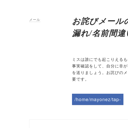
お詫びメール
メール
漏れ/名前間違
ミスは誰にでも起こりえるも
事実確認をして、自分に非が
を送りましょう。お詫びのメ
要です。
/home/mayonez/tap-
biz.jp/public_html/wp-
content/themes/tapbiz