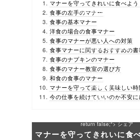
マナーを守ってきれいに食べよう
buttons.php on line
10
食事の左手のマナー
食事の基本マナー
/1020952"
洋食の場合の食事マナー
onclick="window.open
食事のマナーが悪い人への対策
(this.href, 'Gwindow',
食事マナーに関するおすすめの書
食事のナプキンのマナー
'width=550,
食事のマナー教室の選び方
height=450,
和食の食事のマナー
menubar=no,
マナーを守って楽しく美味しい時
今の仕事を続けていいのか不安に
toolbar=no,
scrollbars=yes');
return false;"> シェア
マナーを守ってきれいに食