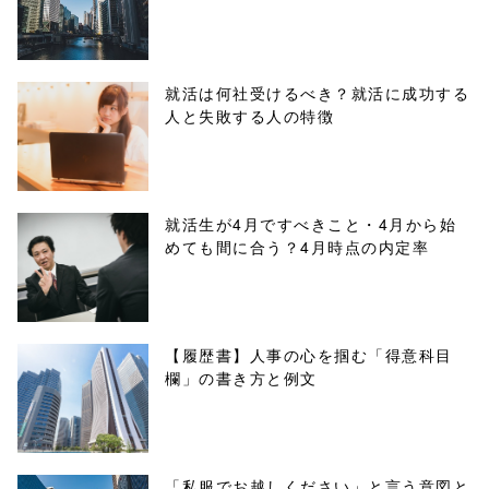
content/themes
/tapbiz_theme/
parts/sns-
就活は何社受けるべき？就活に成功する
人と失敗する人の特徴
buttons.php on
line
10
/1045290"
就活生が4月ですべきこと・4月から始
めても間に合う？4月時点の内定率
onclick="windo
w.open(this.hre
f, 'Gwindow',
【履歴書】人事の心を掴む「得意科目
欄」の書き方と例文
'width=550,
height=450,
menubar=no,
「私服でお越しください」と言う意図と