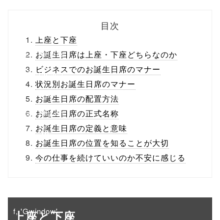
biz.jp/public_ht
目次
ml/wp-
上座と下座
content/themes
お誕生日席は上座・下座どちらなのか
ビジネスでのお誕生日席のマナー
/tapbiz_theme/
状況別お誕生日席のマナー
parts/sns-
お誕生日席の配置方法
buttons.php on
お誕生日席の正式名称
お誕生日席の定義と意味
line
10
お誕生日席の位置を知ることが大切
/1045290"
今の仕事を続けていいのか不安に感じる
onclick="windo
w.open(this.hre
f, 'Gwindow',
上座と下座