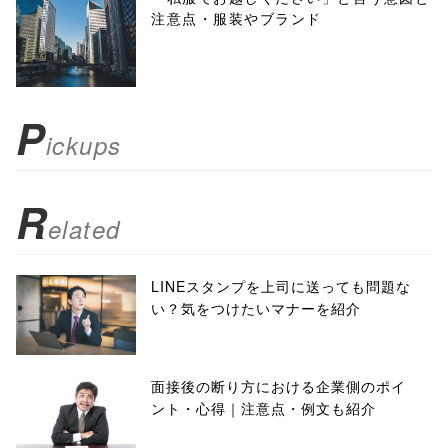
注意点・服装やブランド
toolbar=no,
scrollbars=yes'
); return
P
ickups
false;"> シェア
R
elated
LINEスタンプを上司に送っても問題な
い？気をつけたいマナーを紹介
面接後の断り方における企業側のポイ
ント・心得｜注意点・例文も紹介