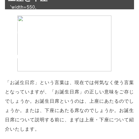
'width=550,
height=450,
menubar=no,
toolbar=no,
scrollbars=yes'
); return
false;"> シェア
「お誕生日席」という言葉は、現在では何気なく使う言葉
となっていますが、「お誕生日席」の正しい意味をご存じ
でしょうか。お誕生日席というのは、上座にあたるのでし
ょうか。または、下座にあたる席なのでしょうか。お誕生
日席について説明する前に、まずは上座・下座について紹
介いたします。