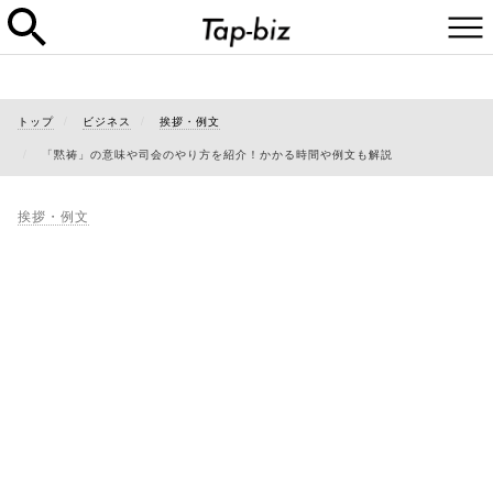
トップ
ビジネス
挨拶・例文
「黙祷」の意味や司会のやり方を紹介！かかる時間や例文も解説
挨拶・例文