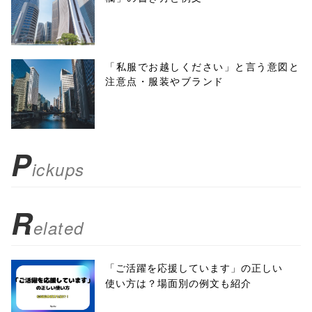
'width=550,
height=450,
menubar=no,
「私服でお越しください」と言う意図と
注意点・服装やブランド
toolbar=no,
scrollbars=yes'
); return
P
ickups
false;"> シェア
R
elated
「ご活躍を応援しています」の正しい
使い方は？場面別の例文も紹介