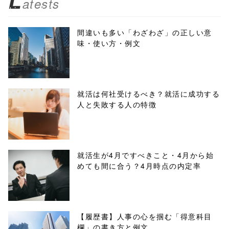
L
atests
biz.jp/public_ht
ml/wp-
間違いも多い「わざわざ」の正しい意
味・使い方・例文
content/themes
/tapbiz_theme/
parts/sns-
就活は何社受けるべき？就活に成功する
人と失敗する人の特徴
buttons.php on
line
10
/1130485"
就活生が4月ですべきこと・4月から始
めても間に合う？4月時点の内定率
onclick="windo
w.open(this.hre
f, 'Gwindow',
【履歴書】人事の心を掴む「得意科目
欄」の書き方と例文