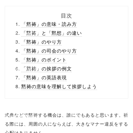
biz.jp/public_ht
目次
ml/wp-
「黙祷」の意味・読み方
content/themes
「黙祷」と「黙想」の違い
「黙祷」のやり方
/tapbiz_theme/
「黙祷」の司会のやり方
parts/sns-
「黙祷」のポイント
buttons.php on
「黙祷」の挨拶の例文
「黙祷」の英語表現
line
10
黙祷の意味を理解して挨拶しよう
/1130485"
onclick="windo
式典などで黙祷する機会は、誰にでもあると思います。祈
w.open(this.hre
る際には、周囲の人にならえば、大きなマナー違反をする
f, 'Gwindow',
心配はありません。