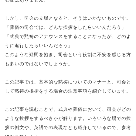
'width=550,
しかし、司会の立場となると、そうはいかないものです。
height=450,
「葬儀の司会では、どんな挨拶をしたらいいんだろう」
menubar=no,
「式典で黙祷のアナウンスをすることになったが、どのよ
toolbar=no,
うに進行したらいいんだろう」
このような疑問を抱き、司会という役割に不安を感じる方
scrollbars=yes'
も多いのではないでしょうか。
); return
false;"> シェア
この記事では、基本的な黙祷についてのマナーと、司会と
して黙祷の挨拶をする場合の注意事項を紹介しています。
この記事を読むことで、式典や葬儀において、司会がどの
ような挨拶をするべきかが解ります。いろいろな場での挨
拶の例文や、英語での表現なども紹介しているので、参考