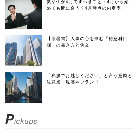
就活生が4月ですべきこと・4月から始
めても間に合う？4月時点の内定率
onclick="windo
w.open(this.hre
f, 'Gwindow',
【履歴書】人事の心を掴む「得意科目
欄」の書き方と例文
'width=550,
height=450,
menubar=no,
「私服でお越しください」と言う意図と
注意点・服装やブランド
toolbar=no,
scrollbars=yes'
); return
P
ickups
false;"> シェア