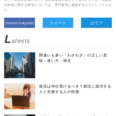
の内容に関する事項については、専門家等に相談するようにしてくださ
い。
/home/mayone
ツイート
はてブ
z/tap-
L
atests
biz.jp/public_ht
ml/wp-
間違いも多い「わざわざ」の正しい意
味・使い方・例文
content/themes
/tapbiz_theme/
parts/sns-
就活は何社受けるべき？就活に成功する
人と失敗する人の特徴
buttons.php on
line
10
/1130525"