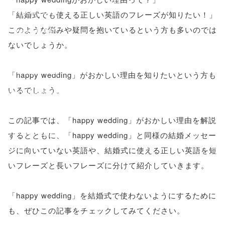
'width=550,
「結婚式でも使える正しい英語のフレーズが知りたい！」
このような悩みや疑問を抱いているという方も多いのでは
height=450,
ないでしょうか。
menubar=no,
toolbar=no,
「happy wedding」がおかしい理由を知りたいという方も
いるでしょう。
scrollbars=yes'
); return
この記事では、「happy wedding」がおかしい理由を解説
false;"> シェア
するとともに、「happy wedding」と同様の結婚メッセー
ジに向いていない英語や、結婚式に使える正しい英語を短
いフレーズと長いフレーズに分けて紹介していきます。
「happy wedding」を結婚式で使わないようにするために
も、ぜひこの記事をチェックしてみてください。