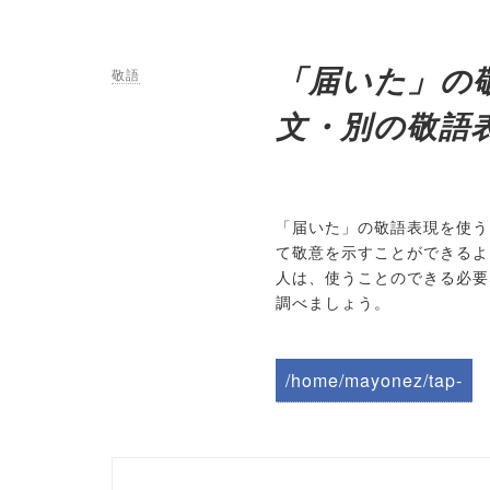
「届いた」の
敬語
文・別の敬語
「届いた」の敬語表現を使う
て敬意を示すことができるよ
人は、使うことのできる必要
調べましょう。
/home/mayonez/tap-
biz.jp/public_html/wp-
content/themes/tapbiz