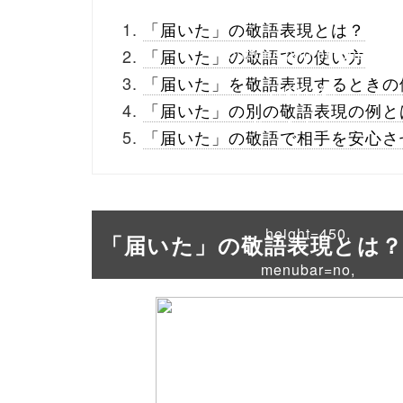
_theme/parts/sns-
「届いた」の敬語表現とは？
buttons.php on line
10
「届いた」の敬語での使い方
「届いた」を敬語表現するときの
/1041451"
「届いた」の別の敬語表現の例と
onclick="window.open
「届いた」の敬語で相手を安心さ
(this.href, 'Gwindow',
'width=550,
height=450,
「届いた」の敬語表現とは
menubar=no,
toolbar=no,
scrollbars=yes');
return false;"> シェア