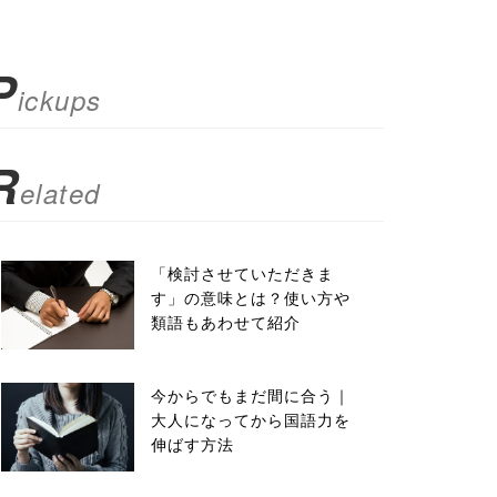
P
ickups
R
elated
「検討させていただきま
す」の意味とは？使い方や
類語もあわせて紹介
今からでもまだ間に合う｜
大人になってから国語力を
伸ばす方法