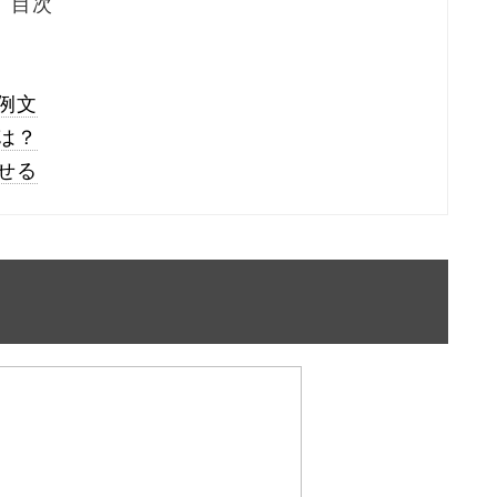
目次
例文
は？
せる
？