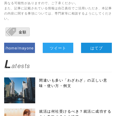
異なる可能性がありますので、ご了承ください。
また、記事に記載されている情報は自己責任でご活用いただき、本記事
の内容に関する事項については、専門家等に相談するようにしてくださ
い。
金額
/home/mayone
ツイート
はてブ
z/tap-
L
atests
biz.jp/public_ht
ml/wp-
間違いも多い「わざわざ」の正しい意
味・使い方・例文
content/themes
/tapbiz_theme/
parts/sns-
就活は何社受けるべき？就活に成功する