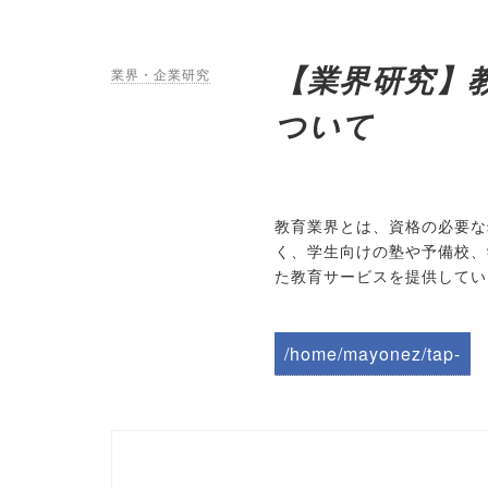
【業界研究】
業界・企業研究
ついて
教育業界とは、資格の必要な
く、学生向けの塾や予備校、
た教育サービスを提供してい
/home/mayonez/tap-
biz.jp/public_html/wp-
content/themes/tapbiz
_theme/parts/sns-