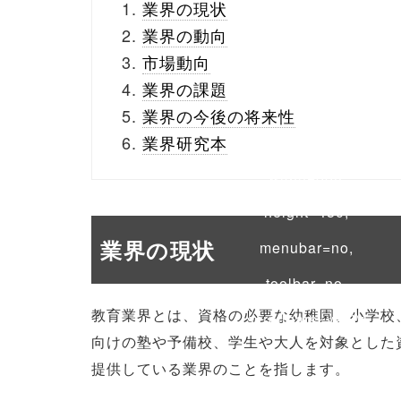
業界の現状
buttons.php on line
10
業界の動向
市場動向
/1074740"
業界の課題
onclick="window.open
業界の今後の将来性
(this.href, 'Gwindow',
業界研究本
'width=550,
height=450,
業界の現状
menubar=no,
toolbar=no,
教育業界とは、資格の必要な幼稚園、小学校
scrollbars=yes');
向けの塾や予備校、学生や大人を対象とした
return false;"> シェア
提供している業界のことを指します。