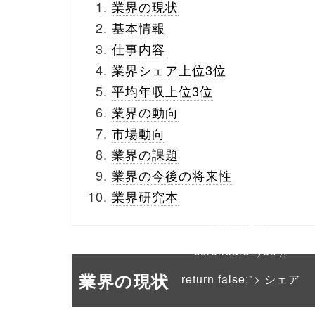
業界の現状
buttons.php on line
10
基本情報
仕事内容
/1074759"
業界シェア上位3位
onclick="window.open
平均年収上位3位
(this.href, 'Gwindow',
業界の動向
市場動向
'width=550,
業界の課題
height=450,
業界の今後の将来性
menubar=no,
業界研究本
toolbar=no,
scrollbars=yes');
業界の現状
return false;"> シェア