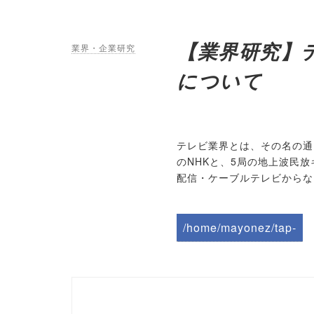
【業界研究】
業界・企業研究
について
テレビ業界とは、その名の通
のNHKと、5局の地上波民
配信・ケーブルテレビからな
/home/mayonez/tap-
biz.jp/public_html/wp-
content/themes/tapbiz
_theme/parts/sns-