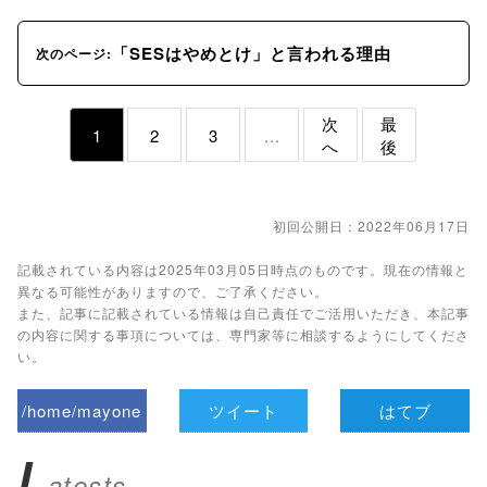
「SESはやめとけ」と言われる理由
次のページ:
次
最
1
2
3
...
へ
後
初回公開日：2022年06月17日
記載されている内容は2025年03月05日時点のものです。現在の情報と
異なる可能性がありますので、ご了承ください。
また、記事に記載されている情報は自己責任でご活用いただき、本記事
の内容に関する事項については、専門家等に相談するようにしてくださ
い。
/home/mayone
ツイート
はてブ
z/tap-
L
atests