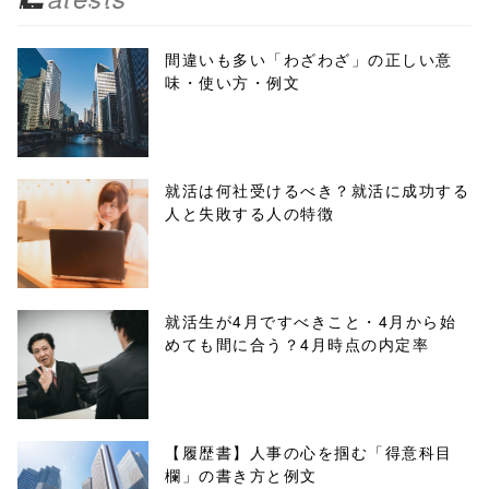
biz.jp/public_ht
ml/wp-
間違いも多い「わざわざ」の正しい意
味・使い方・例文
content/themes
/tapbiz_theme/
parts/sns-
就活は何社受けるべき？就活に成功する
人と失敗する人の特徴
buttons.php on
line
10
/1132316"
就活生が4月ですべきこと・4月から始
めても間に合う？4月時点の内定率
onclick="windo
w.open(this.hre
f, 'Gwindow',
【履歴書】人事の心を掴む「得意科目
欄」の書き方と例文