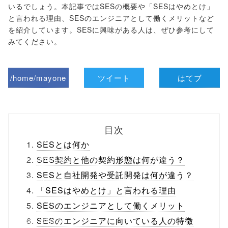
いるでしょう。本記事ではSESの概要や「SESはやめとけ」
と言われる理由、SESのエンジニアとして働くメリットなど
を紹介しています。SESに興味がある人は、ぜひ参考にして
みてください。
/home/mayone
ツイート
はてブ
z/tap-
biz.jp/public_ht
目次
ml/wp-
SESとは何か
content/themes
SES契約と他の契約形態は何が違う？
SESと自社開発や受託開発は何が違う？
/tapbiz_theme/
「SESはやめとけ」と言われる理由
parts/sns-
SESのエンジニアとして働くメリット
buttons.php on
SESのエンジニアに向いている人の特徴