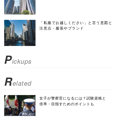
'width=550,
height=450,
menubar=no,
「私服でお越しください」と言う意図と
注意点・服装やブランド
toolbar=no,
scrollbars=yes'
); return
P
ickups
false;"> シェア
R
elated
女子が警察官になるには？試験資格と
倍率・目指すためのポイントも