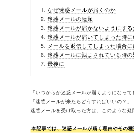
_theme/parts/sns-
なぜ迷惑メールが届くのか
buttons.php on line
10
迷惑メールの種類
迷惑メールが届かないようにする
/1133667"
迷惑メールが届いてしまった時に
onclick="window.open
メールを返信してしまった場合に
(this.href, 'Gwindow',
迷惑メールに悩まされている時の
最後に
'width=550,
height=450,
menubar=no,
「いつからか迷惑メールが届くようになって
「迷惑メールが来たらどうすればいいの？」
toolbar=no,
迷惑メールを受け取った方は、このような疑
scrollbars=yes');
return false;"> シェア
本記事では、迷惑メールが届く理由やその種