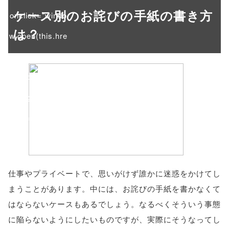
ケース別のお詫びの手紙の書き方
onclick="windo
は？
w.open(this.hre
f, 'Gwindow',
'width=550,
height=450,
menubar=no,
toolbar=no,
scrollbars=yes'
仕事やプライベートで、思いがけず誰かに迷惑をかけてし
); return
まうことがあります。中には、お詫びの手紙を書かなくて
false;"> シェア
はならないケースもあるでしょう。なるべくそういう事態
に陥らないようにしたいものですが、実際にそうなってし