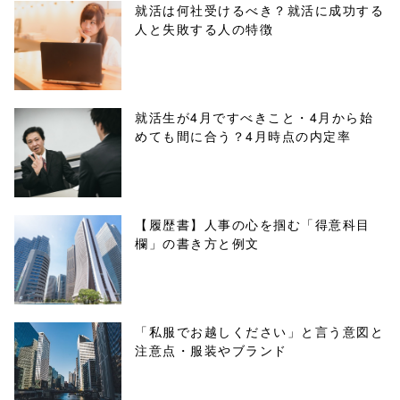
parts/sns-
就活は何社受けるべき？就活に成功する
人と失敗する人の特徴
buttons.php on
line
10
/1016456"
就活生が4月ですべきこと・4月から始
めても間に合う？4月時点の内定率
onclick="windo
w.open(this.hre
f, 'Gwindow',
【履歴書】人事の心を掴む「得意科目
欄」の書き方と例文
'width=550,
height=450,
menubar=no,
「私服でお越しください」と言う意図と
注意点・服装やブランド
toolbar=no,
scrollbars=yes'