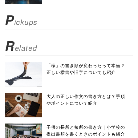
); return
P
ickups
false;"> シェア
R
elated
「様」の書き順が変わったって本当？
正しい楷書や旧字についても紹介
大人の正しい作文の書き方とは？手順
やポイントについて紹介
子供の長所と短所の書き方｜小学校の
提出書類を書くときのポイントも紹介