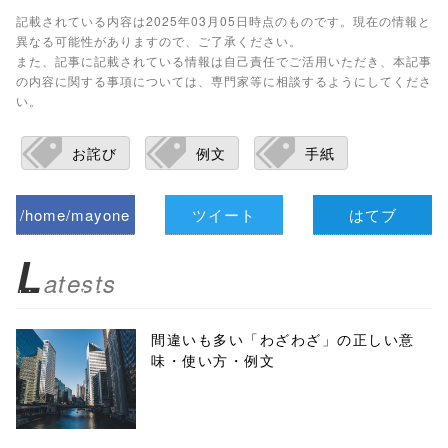
記載されている内容は2025年03月05日時点のものです。現在の情報と
異なる可能性がありますので、ご了承ください。
また、記事に記載されている情報は自己責任でご活用いただき、本記事
の内容に関する事項については、専門家等に相談するようにしてくださ
い。
お詫び
例文
手紙
/home/mayone
ツイート
はてブ
z/tap-
L
atests
biz.jp/public_ht
ml/wp-
間違いも多い「わざわざ」の正しい意
味・使い方・例文
content/themes
/tapbiz_theme/