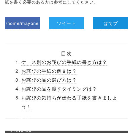
紙を書く必要のある方は参考にしてください。
/home/mayone
ツイート
はてブ
z/tap-
biz.jp/public_ht
目次
ml/wp-
ケース別のお詫びの手紙の書き方は？
content/themes
お詫びの手紙の例文は？
お詫びの品の選び方は？
/tapbiz_theme/
お詫びの品を渡すタイミングは？
parts/sns-
お詫びの気持ちが伝わる手紙を書きましょ
buttons.php on
う！
line
10
/1016456"