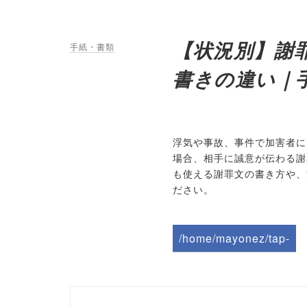
【状況別】謝
手紙・書類
書きの違い｜
浮気や事故、事件で加害者に
場合、相手に誠意が伝わる謝
も使える謝罪文の書き方や、
ださい。
/home/mayonez/tap-
biz.jp/public_html/wp-
content/themes/tapbiz