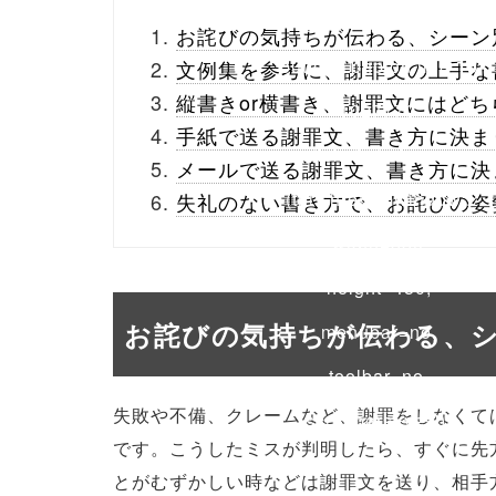
_theme/parts/sns-
お詫びの気持ちが伝わる、シーン
buttons.php on line
10
文例集を参考に、謝罪文の上手な
縦書きor横書き、謝罪文にはど
/1027770"
手紙で送る謝罪文、書き方に決ま
onclick="window.open
メールで送る謝罪文、書き方に決
(this.href, 'Gwindow',
失礼のない書き方で、お詫びの姿
'width=550,
height=450,
お詫びの気持ちが伝わる、
menubar=no,
toolbar=no,
失敗や不備、クレームなど、謝罪をしなくて
scrollbars=yes');
です。こうしたミスが判明したら、すぐに先
return false;"> シェア
とがむずかしい時などは謝罪文を送り、相手