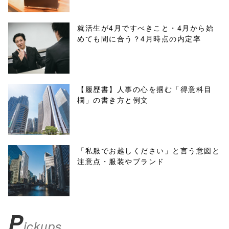
line
10
/1134659"
就活生が4月ですべきこと・4月から始
めても間に合う？4月時点の内定率
onclick="windo
w.open(this.hre
f, 'Gwindow',
【履歴書】人事の心を掴む「得意科目
欄」の書き方と例文
'width=550,
height=450,
menubar=no,
「私服でお越しください」と言う意図と
注意点・服装やブランド
toolbar=no,
scrollbars=yes'
); return
P
ickups