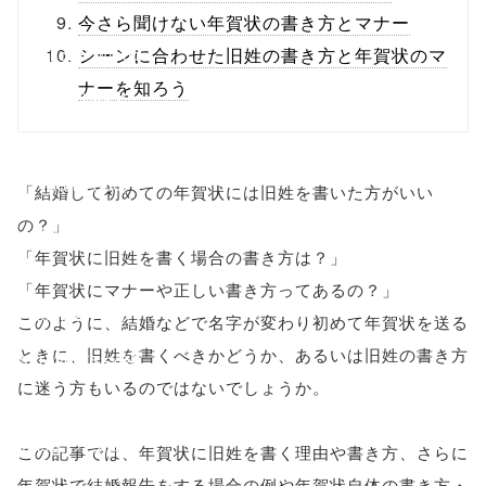
/1134659"
今さら聞けない年賀状の書き方とマナー
onclick="windo
シーンに合わせた旧姓の書き方と年賀状のマ
ナーを知ろう
w.open(this.hre
f, 'Gwindow',
'width=550,
「結婚して初めての年賀状には旧姓を書いた方がいい
の？」
height=450,
「年賀状に旧姓を書く場合の書き方は？」
menubar=no,
「年賀状にマナーや正しい書き方ってあるの？」
toolbar=no,
このように、結婚などで名字が変わり初めて年賀状を送る
ときに、旧姓を書くべきかどうか、あるいは旧姓の書き方
scrollbars=yes'
に迷う方もいるのではないでしょうか。
); return
false;"> シェア
この記事では、年賀状に旧姓を書く理由や書き方、さらに
年賀状で結婚報告をする場合の例や年賀状自体の書き方・