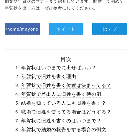
例文や年賀状のマナーまで紹介しています。結婚して初めて
年賀状を出す方は、ぜひ参考にしてください。
/home/mayone
ツイート
はてブ
z/tap-
biz.jp/public_ht
目次
ml/wp-
年賀状はいつまでに出せばいい？
content/themes
年賀状で旧姓を書く理由
年賀状で旧姓を書く位置は決まってる？
/tapbiz_theme/
年賀状で差出人に旧姓を書く時の例
parts/sns-
結婚を知っている人にも旧姓を書く？
buttons.php on
職場で旧姓を使ってる場合はどうする？
年賀状に旧姓を書くのはいつまで？
line
10
年賀状で結婚の報告をする場合の例文