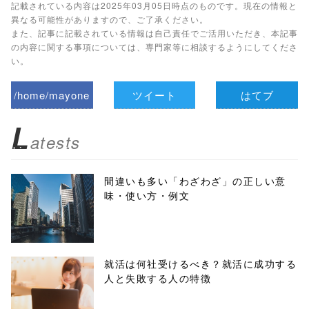
記載されている内容は2025年03月05日時点のものです。現在の情報と
異なる可能性がありますので、ご了承ください。
また、記事に記載されている情報は自己責任でご活用いただき、本記事
の内容に関する事項については、専門家等に相談するようにしてくださ
い。
/home/mayone
ツイート
はてブ
z/tap-
L
atests
biz.jp/public_ht
ml/wp-
間違いも多い「わざわざ」の正しい意
味・使い方・例文
content/themes
/tapbiz_theme/
parts/sns-
就活は何社受けるべき？就活に成功する
人と失敗する人の特徴
buttons.php on