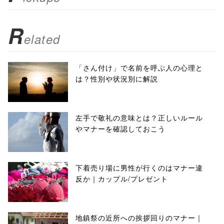
false;"> シェア
R
elated
「さん付け」で名前を呼ぶ人の心理と
は？性別や状況別に解説
左手で敬礼の意味とは？正しいルール
やマナーを確認しておこう
下着売り場に男性が行くのはマナー違
反か｜カップル/プレゼント
地鎮祭の近所への挨拶回りのマナー｜