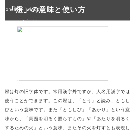
「燈」の意味と使い方
onclick="windo
w.open(this.hre
f, 'Gwindow',
'width=550,
height=450,
menubar=no,
toolbar=no,
燈は灯の旧字体です。常用漢字外ですが、人名用漢字では
scrollbars=yes'
使うことができます。この燈は、「とう」と読み、ともし
); return
びという意味です。また「ともしび」「あかり」という意
false;"> シェア
味から、「周囲を明るく照らすもの」や「あたりを明るく
するための火」という意味、またその火を灯すとも表現し