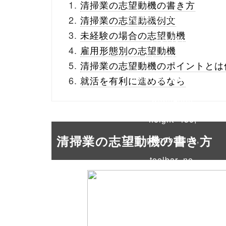
清掃業の志望動機の書き方
buttons.php on line
10
清掃業の志望動機例文
未経験の場合の志望動機
/1014017"
雇用形態別の志望動機
onclick="window.open
清掃業の志望動機のポイントとは
(this.href, 'Gwindow',
就活を有利に進めるなら
'width=550,
height=450,
清掃業の志望動機の書き方
menubar=no,
toolbar=no,
scrollbars=yes');
return false;"> シェア