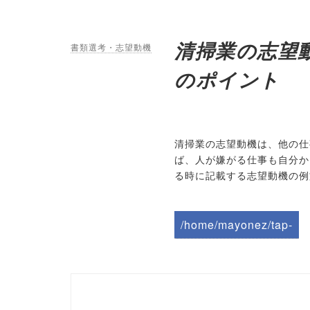
清掃業の志望
書類選考・志望動機
のポイント
清掃業の志望動機は、他の仕
ば、人が嫌がる仕事も自分か
る時に記載する志望動機の例
/home/mayonez/tap-
biz.jp/public_html/wp-
content/themes/tapbiz
_theme/parts/sns-