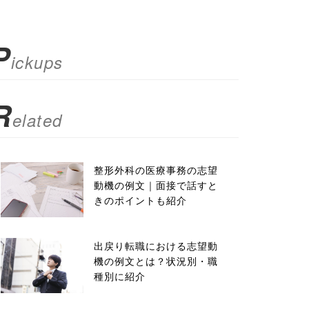
P
ickups
R
elated
整形外科の医療事務の志望
動機の例文｜面接で話すと
きのポイントも紹介
出戻り転職における志望動
機の例文とは？状況別・職
種別に紹介