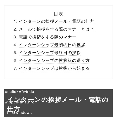
biz.jp/public_ht
目次
ml/wp-
インターンの挨拶メール・電話の仕方
content/themes
メールで挨拶をする際のマナーとは？
電話で挨拶をする際のマナー
/tapbiz_theme/
インターンシップ最初の日の挨拶
parts/sns-
インターンシップ最終日の挨拶
buttons.php on
インターンシップの挨拶状の送り方
インターンシップは挨拶から始まる
line
10
/1007253"
onclick="windo
インターンの挨拶メール・電話の
w.open(this.hre
仕方
f, 'Gwindow',