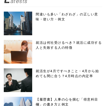
atests
biz.jp/public_ht
ml/wp-
間違いも多い「わざわざ」の正しい意
味・使い方・例文
content/themes
/tapbiz_theme/
parts/sns-
就活は何社受けるべき？就活に成功する
人と失敗する人の特徴
buttons.php on
line
10
/1007253"
就活生が4月ですべきこと・4月から始
めても間に合う？4月時点の内定率
onclick="windo
w.open(this.hre
f, 'Gwindow',
【履歴書】人事の心を掴む「得意科目
欄」の書き方と例文