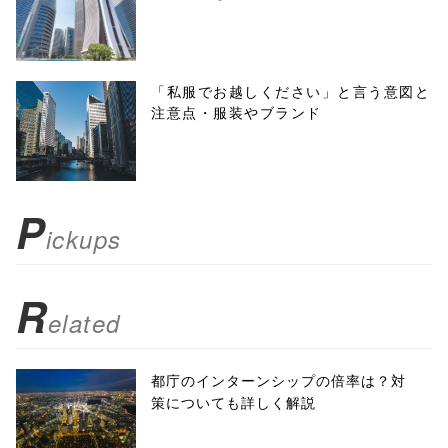
'width=550,
height=450,
menubar=no,
「私服でお越しください」と言う意図と
注意点・服装やブランド
toolbar=no,
scrollbars=yes'
); return
P
ickups
false;"> シェア
R
elated
都庁のインターンシップの倍率は？対
策についても詳しく解説