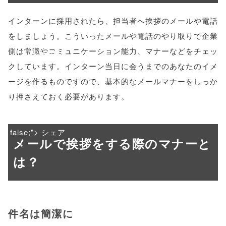
'width=550,
インターンに採用されたら、担当者へ挨拶のメールや電話
height=450,
をしましょう。こういったメールや電話のやり取りで企業
側は常識やコミュニケーション能力、マナーなどをチェッ
menubar=no,
クしています。インターン当日に会うまでのあなたのイメ
toolbar=no,
ージを作るものですので、基本的なメールマナーをしっか
scrollbars=yes'
り押さえておく必要があります。
); return
false;"> シェア
メールで挨拶をする際のマナーと
は？
件名は簡潔に