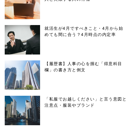
buttons.php on
line
10
/1074454"
就活生が4月ですべきこと・4月から始
めても間に合う？4月時点の内定率
onclick="windo
w.open(this.hre
f, 'Gwindow',
【履歴書】人事の心を掴む「得意科目
欄」の書き方と例文
'width=550,
height=450,
menubar=no,
「私服でお越しください」と言う意図と
注意点・服装やブランド
toolbar=no,
scrollbars=yes'