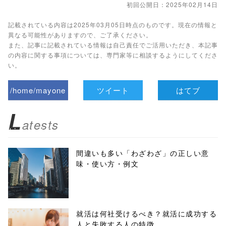
初回公開日：2025年02月14日
記載されている内容は2025年03月05日時点のものです。現在の情報と
異なる可能性がありますので、ご了承ください。
また、記事に記載されている情報は自己責任でご活用いただき、本記事
の内容に関する事項については、専門家等に相談するようにしてくださ
い。
/home/mayone
ツイート
はてブ
z/tap-
L
atests
biz.jp/public_ht
ml/wp-
間違いも多い「わざわざ」の正しい意
味・使い方・例文
content/themes
/tapbiz_theme/
parts/sns-
就活は何社受けるべき？就活に成功する
人と失敗する人の特徴