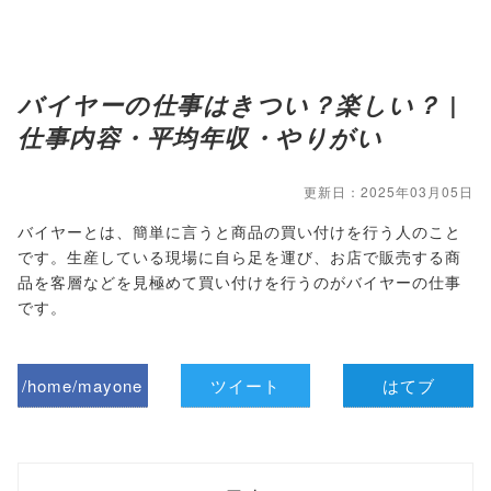
バイヤーの仕事はきつい？楽しい？ |
仕事内容・平均年収・やりがい
更新日：2025年03月05日
バイヤーとは、簡単に言うと商品の買い付けを行う人のこと
です。生産している現場に自ら足を運び、お店で販売する商
品を客層などを見極めて買い付けを行うのがバイヤーの仕事
です。
/home/mayone
ツイート
はてブ
z/tap-
biz.jp/public_ht