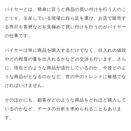
height=450,
バイヤーとは、簡単に言うと商品の買い付けを行う人のこ
menubar=no,
とです。生産している現場に自ら足を運び、お店で販売す
る商品を客層などを見極めて買い付けを行うのがバイヤー
toolbar=no,
の仕事です。
scrollbars=yes'
バイヤーは単に商品を購入するだけでなく、仕入れの値段
); return
やどの程度の量を仕入れるかなどの交渉も行います。さら
false;"> シェア
に、現在どのような商品が流行しているのか、今後どのよ
うな商品がとなるのかなど、世の中のトレンドに敏感でな
ければいけません。
そのほかにも、顧客がどのような商品をどれほど購入して
いるのかなど、データの分析を求められることもありま
す。