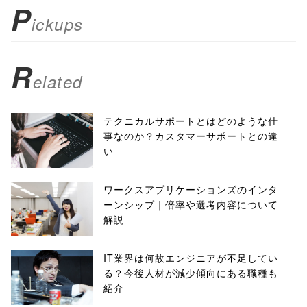
); return
P
ickups
false;"> シェア
R
elated
テクニカルサポートとはどのような仕
事なのか？カスタマーサポートとの違
い
ワークスアプリケーションズのインタ
ーンシップ｜倍率や選考内容について
解説
IT業界は何故エンジニアが不足してい
る？今後人材が減少傾向にある職種も
紹介