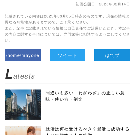
初回公開日：2025年02月14日
記載されている内容は2025年03月05日時点のものです。現在の情報と
異なる可能性がありますので、ご了承ください。
また、記事に記載されている情報は自己責任でご活用いただき、本記事
の内容に関する事項については、専門家等に相談するようにしてくださ
い。
/home/mayone
ツイート
はてブ
z/tap-
L
atests
biz.jp/public_ht
ml/wp-
間違いも多い「わざわざ」の正しい意
味・使い方・例文
content/themes
/tapbiz_theme/
parts/sns-
就活は何社受けるべき？就活に成功する