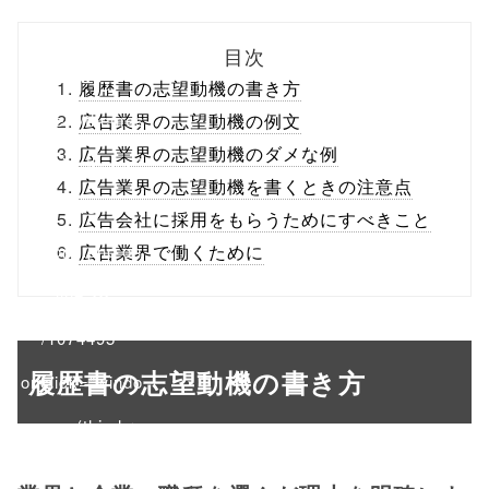
biz.jp/public_ht
目次
ml/wp-
履歴書の志望動機の書き方
content/themes
広告業界の志望動機の例文
広告業界の志望動機のダメな例
/tapbiz_theme/
広告業界の志望動機を書くときの注意点
parts/sns-
広告会社に採用をもらうためにすべきこと
buttons.php on
広告業界で働くために
line
10
/1074495"
履歴書の志望動機の書き方
onclick="windo
w.open(this.hre
f, 'Gwindow',