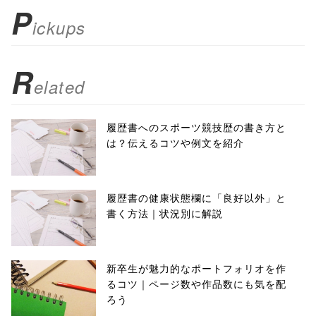
); return
P
ickups
false;"> シェア
R
elated
履歴書へのスポーツ競技歴の書き方と
は？伝えるコツや例文を紹介
履歴書の健康状態欄に「良好以外」と
書く方法｜状況別に解説
新卒生が魅力的なポートフォリオを作
るコツ｜ページ数や作品数にも気を配
ろう