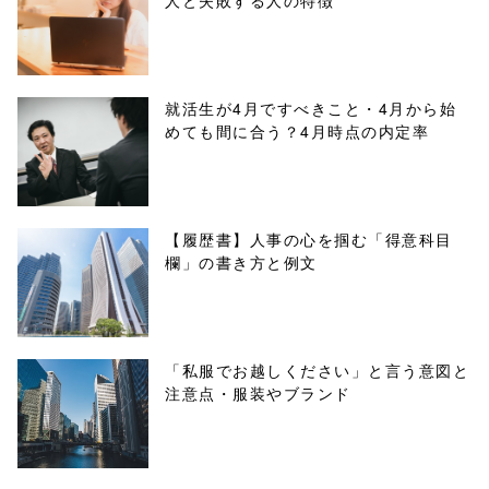
人と失敗する人の特徴
buttons.php on
line
10
/1074495"
就活生が4月ですべきこと・4月から始
めても間に合う？4月時点の内定率
onclick="windo
w.open(this.hre
f, 'Gwindow',
【履歴書】人事の心を掴む「得意科目
欄」の書き方と例文
'width=550,
height=450,
menubar=no,
「私服でお越しください」と言う意図と
注意点・服装やブランド
toolbar=no,
scrollbars=yes'