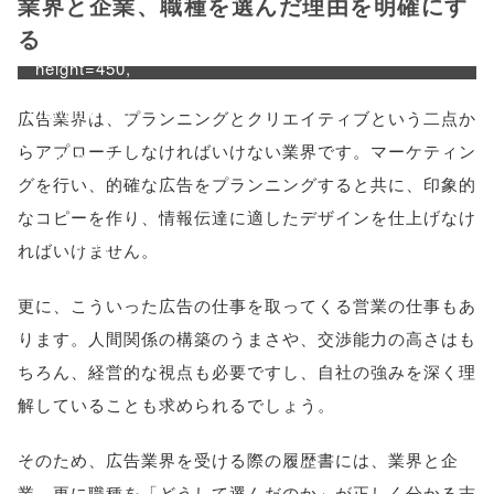
業界と企業、職種を選んだ理由を明確にす
'width=550,
る
height=450,
menubar=no,
広告業界は、プランニングとクリエイティブという二点か
らアプローチしなければいけない業界です。マーケティン
toolbar=no,
グを行い、的確な広告をプランニングすると共に、印象的
scrollbars=yes'
なコピーを作り、情報伝達に適したデザインを仕上げなけ
); return
ればいけません。
false;"> シェア
更に、こういった広告の仕事を取ってくる営業の仕事もあ
ります。人間関係の構築のうまさや、交渉能力の高さはも
ちろん、経営的な視点も必要ですし、自社の強みを深く理
解していることも求められるでしょう。
そのため、広告業界を受ける際の履歴書には、業界と企
業、更に職種を「どうして選んだのか」が正しく分かる志