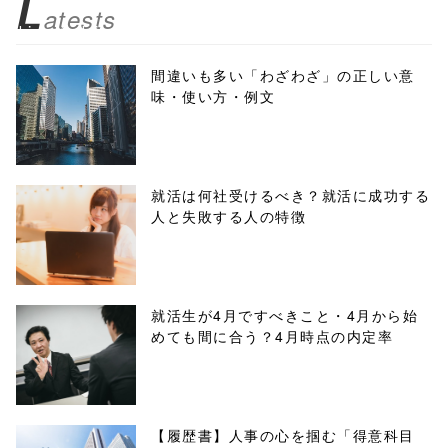
L
atests
biz.jp/public_ht
ml/wp-
間違いも多い「わざわざ」の正しい意
味・使い方・例文
content/themes
/tapbiz_theme/
parts/sns-
就活は何社受けるべき？就活に成功する
人と失敗する人の特徴
buttons.php on
line
10
/1074551"
就活生が4月ですべきこと・4月から始
めても間に合う？4月時点の内定率
onclick="windo
w.open(this.hre
f, 'Gwindow',
【履歴書】人事の心を掴む「得意科目