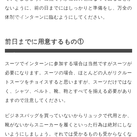
height=450,
ないように、前の日までにはしっかりと準備をし、万全の
体制でインターンに臨むようにしてください。
menubar=no,
toolbar=no,
前日までに用意するもの①
scrollbars=yes'
); return
スーツでインターンに参加する場合は当然ですがスーツが
false;"> シェア
必要になります。スーツの場合、ほとんどの人がリクルー
トスーツをチョイスすると思いますが、スーツだけではな
く、シャツ、ベルト、靴、鞄とすべてを揃える必要があり
ますので注意してください。
ビジネスバッグを買っていないからリュックで代用とか、
靴がないからスニーカーを履くといった行為は絶対にしな
いようにしましょう。それでは受かるものも受からなくな