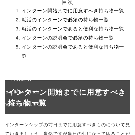
目次
ml/wp-
インターン開始までに用意すべき持ち物一覧
content/themes
就活のインターンで必須の持ち物一覧
就活のインターンであると便利な持ち物一覧
/tapbiz_theme/
インターンの説明会で必須の持ち物一覧
parts/sns-
インターンの説明会であると便利な持ち物一
buttons.php on
覧
line
10
/1074551"
インターン開始までに用意すべき
onclick="windo
持ち物一覧
w.open(this.hre
f, 'Gwindow',
インターンシップの前日までに用意すべきものについて見
'width=550,
ていきましょう。当然ですが当日の朝になって困ることが