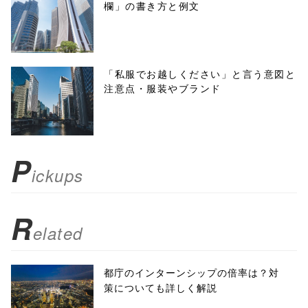
欄」の書き方と例文
'width=550,
height=450,
menubar=no,
「私服でお越しください」と言う意図と
注意点・服装やブランド
toolbar=no,
scrollbars=yes'
); return
P
ickups
false;"> シェア
R
elated
都庁のインターンシップの倍率は？対
策についても詳しく解説