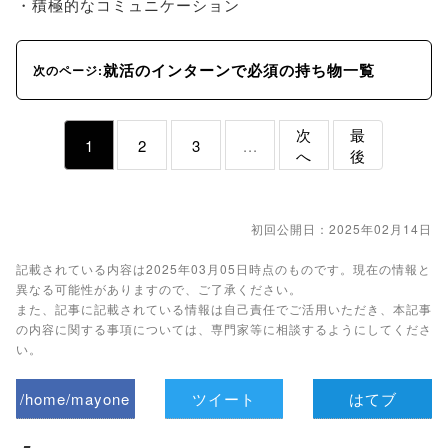
・積極的なコミュニケーション
就活のインターンで必須の持ち物一覧
次のページ:
次
最
1
2
3
...
へ
後
初回公開日：2025年02月14日
記載されている内容は2025年03月05日時点のものです。現在の情報と
異なる可能性がありますので、ご了承ください。
また、記事に記載されている情報は自己責任でご活用いただき、本記事
の内容に関する事項については、専門家等に相談するようにしてくださ
い。
/home/mayone
ツイート
はてブ
z/tap-