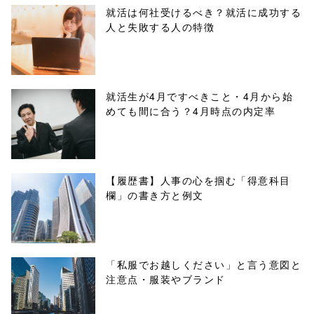
parts/sns-
就活は何社受けるべき？就活に成功する
人と失敗する人の特徴
buttons.php on
line
10
/1074702"
就活生が4月ですべきこと・4月から始
めても間に合う？4月時点の内定率
onclick="windo
w.open(this.hre
f, 'Gwindow',
【履歴書】人事の心を掴む「得意科目
欄」の書き方と例文
'width=550,
height=450,
menubar=no,
「私服でお越しください」と言う意図と
注意点・服装やブランド
toolbar=no,