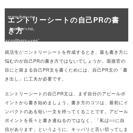
height=450,
menubar=no,
エントリーシートの自己PRの書
き方
toolbar=no,
scrollbars=yes'
就活生がエントリーシートを作成するとき、最も書き方に
); return
悩むのが自己PRの書き方ではないでしょうか。面接官の
false;"> シェア
目にと留まる自己PR文を書くためには、自己PR文の「書
き出し」に工夫が必要です。
エントリーシートの自己PR文は、まず自分のアピールポ
イントから書き始めましょう。書き方のコツは、最初にイ
ンパクトのある短い一文を持ってくることです。アピール
ポイントを長々と書き連ねるのではなく、「私は○○に自
信があります」というように、キッパリと言い切ってしま