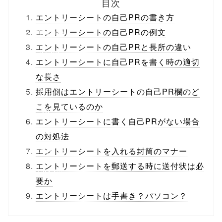
目次
ml/wp-
エントリーシートの自己PRの書き方
content/themes
エントリーシートの自己PRの例文
エントリーシートの自己PRと長所の違い
/tapbiz_theme/
エントリーシートに自己PRを書く時の適切
parts/sns-
な長さ
buttons.php on
採用側はエントリーシートの自己PR欄のど
こを見ているのか
line
10
エントリーシートに書く自己PRがない場合
/1074702"
の対処法
onclick="windo
エントリーシートを入れる封筒のマナー
エントリーシートを郵送する時に送付状は必
w.open(this.hre
要か
f, 'Gwindow',
エントリーシートは手書き？パソコン？
'width=550,