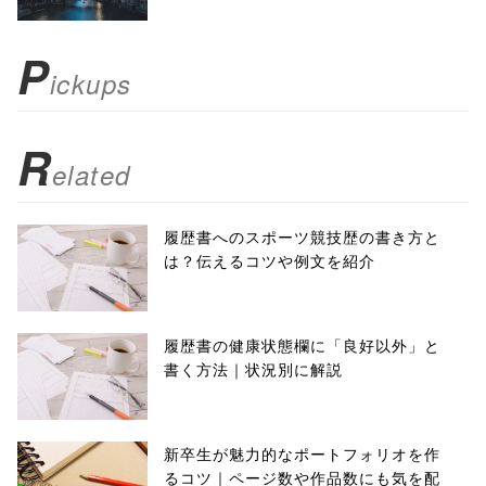
scrollbars=yes'
); return
P
ickups
false;"> シェア
R
elated
履歴書へのスポーツ競技歴の書き方と
は？伝えるコツや例文を紹介
履歴書の健康状態欄に「良好以外」と
書く方法｜状況別に解説
新卒生が魅力的なポートフォリオを作
るコツ｜ページ数や作品数にも気を配