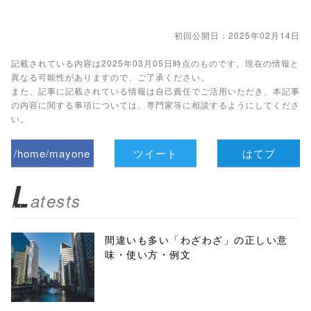
初回公開日：2025年02月14日
記載されている内容は2025年03月05日時点のものです。現在の情報と
異なる可能性がありますので、ご了承ください。
また、記事に記載されている情報は自己責任でご活用いただき、本記事
の内容に関する事項については、専門家等に相談するようにしてくださ
い。
/home/mayone
ツイート
はてブ
z/tap-
L
atests
biz.jp/public_ht
ml/wp-
間違いも多い「わざわざ」の正しい意
味・使い方・例文
content/themes
/tapbiz_theme/