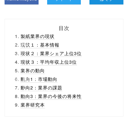
z/tap-
biz.jp/public_ht
目次
ml/wp-
製紙業界の現状
content/themes
現状１：基本情報
現状２：業界シェア上位3位
/tapbiz_theme/
現状３：平均年収上位3位
parts/sns-
業界の動向
buttons.php on
動向1：市場動向
動向2：業界の課題
line
10
動向3：業界の今後の将来性
/1074747"
業界研究本
onclick="windo
w.open(this.hre