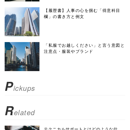
f, 'Gwindow',
【履歴書】人事の心を掴む「得意科目
欄」の書き方と例文
'width=550,
height=450,
menubar=no,
「私服でお越しください」と言う意図と
注意点・服装やブランド
toolbar=no,
scrollbars=yes'
); return
P
ickups
false;"> シェア
R
elated
テクニカルサポートとはどのような仕