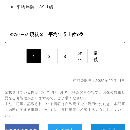
平均年齢：39.1歳
現状３：平均年収上位3位
次のページ:
次
最
1
2
3
へ
後
初回公開日：2025年02月14日
記載されている内容は2025年03月05日時点のものです。現在の情報と
異なる可能性がありますので、ご了承ください。
また、記事に記載されている情報は自己責任でご活用いただき、本記事
の内容に関する事項については、専門家等に相談するようにしてくださ
い。
/home/mayone
ツイート
はてブ