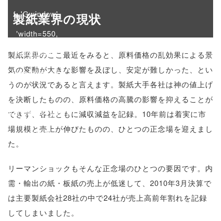
f, 'Gwindow',
製紙業界の現状
'width=550,
height=450,
製紙業界のここ最近をみると、原料価格の乱効果による景
気の変動が大きな影響を及ぼし、安定が難しかった、とい
menubar=no,
うのが状況であると言えます。製紙大手各社は神の値上げ
toolbar=no,
を決断したものの、原料価格の高騰の影響を抑えることが
scrollbars=yes'
できず、各社ともに減収減益を記録。10年前は着実に市
場規模と売上が伸びたものの、ひとつの正念場を迎えまし
); return
た。
false;"> シェア
リーマンショックもそんな正念場のひとつの要因です。内
需・輸出の紙・板紙の売上が低迷して、2010年3月決算で
は主要製紙会社28社の中で24社が売上高前年割れを記録
してしまいました。