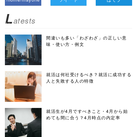
z/tap-
L
atests
biz.jp/public_ht
ml/wp-
間違いも多い「わざわざ」の正しい意
味・使い方・例文
content/themes
/tapbiz_theme/
parts/sns-
就活は何社受けるべき？就活に成功する
人と失敗する人の特徴
buttons.php on
line
10
/1074747"
就活生が4月ですべきこと・4月から始
めても間に合う？4月時点の内定率
onclick="windo
w.open(this.hre