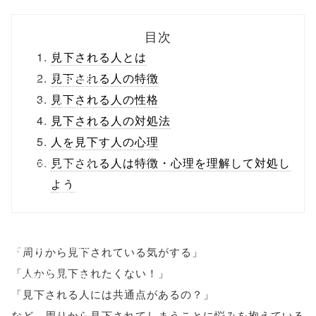
biz.jp/public_ht
目次
ml/wp-
見下される人とは
content/themes
見下される人の特徴
見下される人の性格
/tapbiz_theme/
見下される人の対処法
parts/sns-
人を見下す人の心理
buttons.php on
見下される人は特徴・心理を理解して対処し
よう
line
10
/1135436"
onclick="windo
「周りから見下されている気がする」
「人から見下されたくない！」
w.open(this.hre
「見下される人には共通点があるの？」
f, 'Gwindow',
など、周りから見下されてしまうことに悩みを抱えている