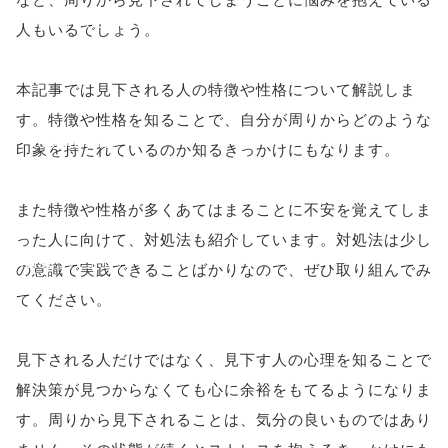
'width=550,
人もいるでしょう。
height=450,
本記事では見下される人の特徴や性格について解説しま
menubar=no,
す。特徴や性格を知ることで、自分が周りからどのような
toolbar=no,
印象を持たれているのか知るきっかけにもなります。
scrollbars=yes'
また特徴や性格が多くあてはまることに不安を覚えてしま
); return
った人に向けて、対処法も紹介しています。対処法は少し
false;"> シェア
の意識で実践できることばかりなので、ぜひ取り組んでみ
てください。
見下される人だけではなく、見下す人の心理を知ることで
解決策が見つからなくても心に余裕をもてるようになりま
す。周りから見下されることは、気分の良いものではあり