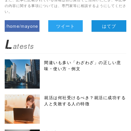
の内容に関する事項については、専門家等に相談するようにしてくださ
い。
/home/mayone
ツイート
はてブ
z/tap-
L
atests
biz.jp/public_ht
ml/wp-
間違いも多い「わざわざ」の正しい意
味・使い方・例文
content/themes
/tapbiz_theme/
parts/sns-
就活は何社受けるべき？就活に成功する
人と失敗する人の特徴
buttons.php on
line
10