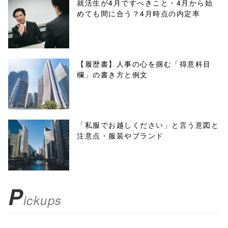
/1135436"
就活生が4月ですべきこと・4月から始
めても間に合う？4月時点の内定率
onclick="windo
w.open(this.hre
f, 'Gwindow',
【履歴書】人事の心を掴む「得意科目
欄」の書き方と例文
'width=550,
height=450,
menubar=no,
「私服でお越しください」と言う意図と
注意点・服装やブランド
toolbar=no,
scrollbars=yes'
); return
P
ickups
false;"> シェア