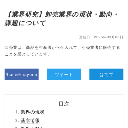
【業界研究】卸売業界の現状・動向・
課題について
更新日：2025年03月05日
卸売業は、商品を生産者から仕入れて、小売業者に販売する
ことを業としています。
/home/mayone
ツイート
はてブ
z/tap-
biz.jp/public_ht
目次
ml/wp-
業界の現状
content/themes
基本情報