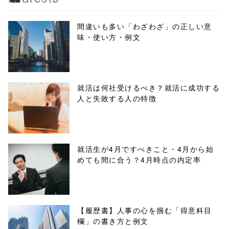
biz.jp/public_ht
ml/wp-
間違いも多い「わざわざ」の正しい意
味・使い方・例文
content/themes
/tapbiz_theme/
parts/sns-
就活は何社受けるべき？就活に成功する
人と失敗する人の特徴
buttons.php on
line
10
/1074680"
就活生が4月ですべきこと・4月から始
めても間に合う？4月時点の内定率
onclick="windo
w.open(this.hre
f, 'Gwindow',
【履歴書】人事の心を掴む「得意科目
欄」の書き方と例文
'width=550,