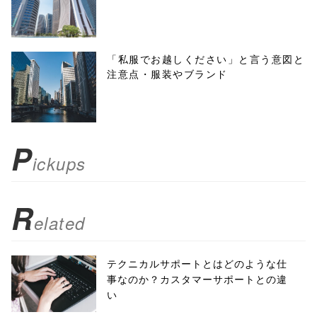
height=450,
menubar=no,
「私服でお越しください」と言う意図と
注意点・服装やブランド
toolbar=no,
scrollbars=yes'
); return
P
ickups
false;"> シェア
R
elated
テクニカルサポートとはどのような仕
事なのか？カスタマーサポートとの違
い