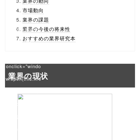
業界の動向
/tapbiz_theme/
市場動向
parts/sns-
業界の課題
buttons.php on
業界の今後の将来性
おすすめの業界研究本
line
10
/1074680"
onclick="windo
業界の現状
w.open(this.hre
f, 'Gwindow',
'width=550,
height=450,
menubar=no,