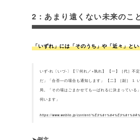
2：あまり遠くない未来のこ
「いずれ」には「そのうち」や「近々」とい
いず‐れ〔いづ‐〕【▽何れ／×孰れ】 【一】［代］
だ」「合否—の場合も通知します」 【二】［副］ １
局。「その場はごまかせても—ばれるに決まっている」
伺います」
https://www.weblio.jp/content/%E3%81%84%E3%81%9
例文