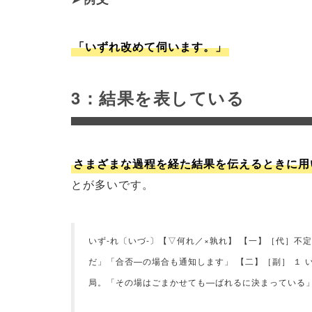
「いずれ改めて伺います。」
3：結果を表している
さまざまな過程を経た結果を伝えるときに用
とが多いです。
いず‐れ〔いづ‐〕【▽何れ／×孰れ】 【一】［代］
だ」「合否—の場合も通知します」 【二】［副］ １
局。「その場はごまかせても—ばれるに決まっている