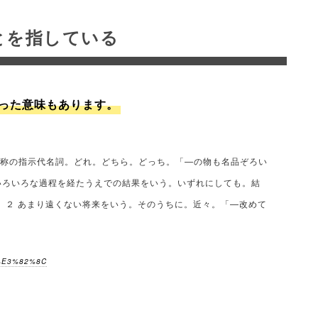
とを指している
った意味もあります。
不定称の指示代名詞。どれ。どちら。どっち。「—の物も名品ぞろい
 いろいろな過程を経たうえでの結果をいう。いずれにしても。結
 ２ あまり遠くない将来をいう。そのうちに。近々。「—改めて
A%E3%82%8C