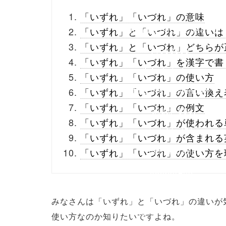
_theme/parts/sns-
「いずれ」「いづれ」の意味
buttons.php on line
10
「いずれ」と「いづれ」の違いは
「いずれ」と「いづれ」どちらが
/1000955"
「いずれ」「いづれ」を漢字で書
onclick="window.open
「いずれ」「いづれ」の使い方
(this.href, 'Gwindow',
「いずれ」「いづれ」の言い換え
「いずれ」「いづれ」の例文
'width=550,
「いずれ」「いづれ」が使われる
height=450,
「いずれ」「いづれ」が含まれる
menubar=no,
「いずれ」「いづれ」の使い方を
toolbar=no,
scrollbars=yes');
みなさんは「いずれ」と「いづれ」の違いが
return false;"> シェア
使い方なのか知りたいですよね。