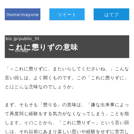
/home/mayone
ツイート
はてブ
z/tap-
biz.jp/public_ht
これに懲りずの意味
ml/wp-
content/themes
「～これに懲りずに、またいらしてくださいね。」こんな
/tapbiz_theme/
言い回しは、よく聞くものです。この「これに懲りずに」
parts/sns-
とはどんな意味なのでしょうか。
buttons.php on
まず、そもそも「懲りる」の意味は、「嫌な出来事によっ
line
10
て再度同じ経験をする気力がなくなってしまう」ことを指
/1001300"
します。そのことから、「これに懲りず～」という言い回
しは、それ以前にあまり楽しい思いや経験をせずに苦労し
onclick="windo