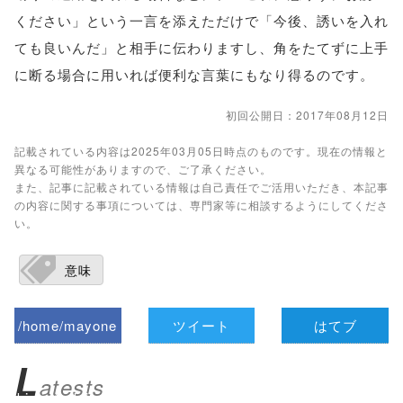
ください」という一言を添えただけで「今後、誘いを入れ
ても良いんだ」と相手に伝わりますし、角をたてずに上手
に断る場合に用いれば便利な言葉にもなり得るのです。
初回公開日：2017年08月12日
記載されている内容は2025年03月05日時点のものです。現在の情報と
異なる可能性がありますので、ご了承ください。
また、記事に記載されている情報は自己責任でご活用いただき、本記事
の内容に関する事項については、専門家等に相談するようにしてくださ
い。
意味
/home/mayone
ツイート
はてブ
z/tap-
L
atests
biz.jp/public_ht