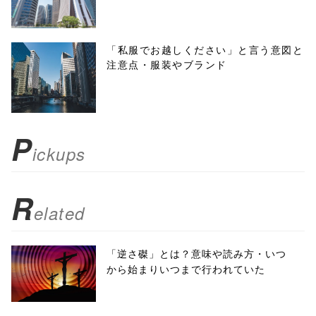
height=450,
menubar=no,
「私服でお越しください」と言う意図と
注意点・服装やブランド
toolbar=no,
scrollbars=yes'
); return
P
ickups
false;"> シェア
R
elated
「逆さ磔」とは？意味や読み方・いつ
から始まりいつまで行われていた