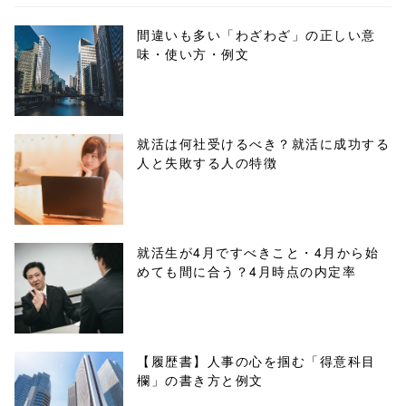
ml/wp-
間違いも多い「わざわざ」の正しい意
味・使い方・例文
content/themes
/tapbiz_theme/
parts/sns-
就活は何社受けるべき？就活に成功する
人と失敗する人の特徴
buttons.php on
line
10
/1001300"
就活生が4月ですべきこと・4月から始
めても間に合う？4月時点の内定率
onclick="windo
w.open(this.hre
f, 'Gwindow',
【履歴書】人事の心を掴む「得意科目
欄」の書き方と例文
'width=550,