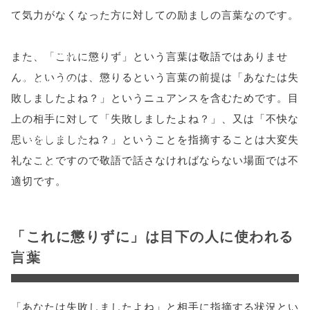
て気力がなくなった方に対しての励ましの言葉なのです。
w.open(this.hre
f, 'Gwindow',
また、「これに懲りず」という言葉は敬語ではありませ
ん。というのは、懲りるという言葉の前提は「あなたは失
'width=550,
敗しましたよね？」というニュアンスを含むためです。目
height=450,
上の相手に対して「失敗しましたよね？」、又は「不快な
menubar=no,
思いをしましたね？」ということを指摘することは大変失
礼なことですので敬語で話さなければならない場面では不
toolbar=no,
適切です。
scrollbars=yes'
); return
「これに懲りずに」は目下の人に使われる
false;"> シェア
言葉
「あなたは失敗しましたよね」と相手に指摘する状況とい