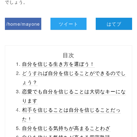
でしょう。
/home/mayone
ツイート
はてブ
z/tap-
biz.jp/public_ht
目次
ml/wp-
自分を信じる生き方を選ぼう！
content/themes
どうすれば自分を信じることができるのでし
ょう？
/tapbiz_theme/
恋愛でも自分を信じることは大切なキーにな
parts/sns-
ります
buttons.php on
相手を信じることは自分を信じることだっ
た！
line
10
自分を信じる気持ちが高まることわざ
/1018520"