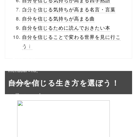
自分を信じる気持ちが高まる四字熟語
onclick="windo
自分を信じる気持ちが高まる名言・言葉
自分を信じる気持ちが高まる曲
w.open(this.hre
自分を信じるために読んでおきたい本
f, 'Gwindow',
自分を信じることで変わる世界を見に行こ
'width=550,
う！
height=450,
menubar=no,
自分を信じる生き方を選ぼう！
toolbar=no,
scrollbars=yes'
); return
false;"> シェア