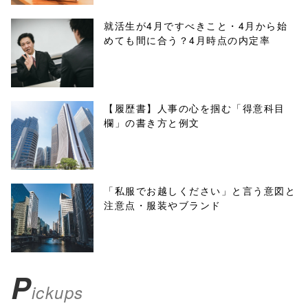
/1018520"
就活生が4月ですべきこと・4月から始
めても間に合う？4月時点の内定率
onclick="windo
w.open(this.hre
f, 'Gwindow',
【履歴書】人事の心を掴む「得意科目
欄」の書き方と例文
'width=550,
height=450,
menubar=no,
「私服でお越しください」と言う意図と
注意点・服装やブランド
toolbar=no,
scrollbars=yes'
); return
P
ickups
false;"> シェア