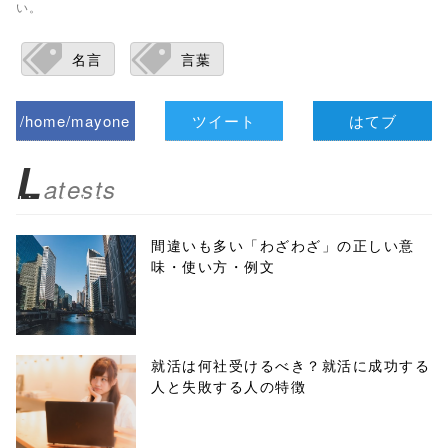
い。
名言
言葉
/home/mayone
ツイート
はてブ
z/tap-
L
atests
biz.jp/public_ht
ml/wp-
間違いも多い「わざわざ」の正しい意
味・使い方・例文
content/themes
/tapbiz_theme/
parts/sns-
就活は何社受けるべき？就活に成功する
人と失敗する人の特徴
buttons.php on
line
10