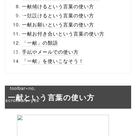
/1018825"
一献傾けるという言葉の使い方
onclick="windo
一献設けるという言葉の使い方
一献お願いという言葉の使い方
w.open(this.hre
一献お付き合いという言葉の使い方
f, 'Gwindow',
「一献」の類語
'width=550,
手紙やメールでの使い方
「一献」を使いこなそう！
height=450,
menubar=no,
toolbar=no,
一献という言葉の使い方
scrollbars=yes'
); return
false;"> シェア