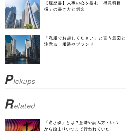
f, 'Gwindow',
【履歴書】人事の心を掴む「得意科目
欄」の書き方と例文
'width=550,
height=450,
menubar=no,
「私服でお越しください」と言う意図と
注意点・服装やブランド
toolbar=no,
scrollbars=yes'
); return
P
ickups
false;"> シェア
R
elated
「逆さ磔」とは？意味や読み方・いつ
から始まりいつまで行われていた