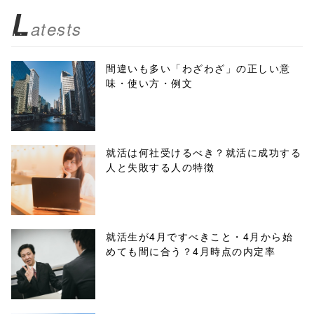
z/tap-
L
atests
biz.jp/public_ht
ml/wp-
間違いも多い「わざわざ」の正しい意
味・使い方・例文
content/themes
/tapbiz_theme/
parts/sns-
就活は何社受けるべき？就活に成功する
人と失敗する人の特徴
buttons.php on
line
10
/1018825"
就活生が4月ですべきこと・4月から始
めても間に合う？4月時点の内定率
onclick="windo
w.open(this.hre