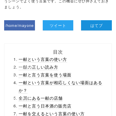
うシーンでよく使う言葉です。この機会にぜひ押さえておき
ましょう。
/home/mayone
ツイート
はてブ
z/tap-
biz.jp/public_ht
目次
ml/wp-
一献という言葉の使い方
content/themes
一献の正しい読み方
一献と言う言葉を使う場面
/tapbiz_theme/
一献という言葉が相応しくない場面はある
parts/sns-
か？
buttons.php on
全国にある一献の店舗
一献と言う日本酒の販売店
line
10
一献を交えるという言葉の使い方