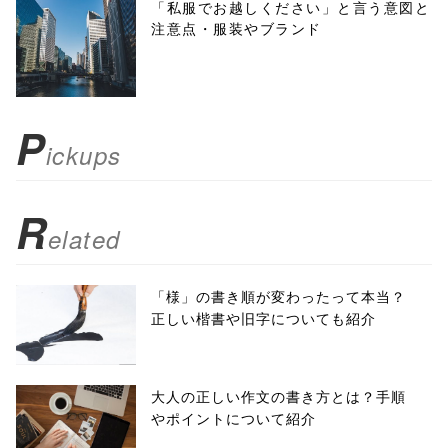
menubar=no,
「私服でお越しください」と言う意図と
注意点・服装やブランド
toolbar=no,
scrollbars=yes'
); return
P
ickups
false;"> シェア
R
elated
「様」の書き順が変わったって本当？
正しい楷書や旧字についても紹介
大人の正しい作文の書き方とは？手順
やポイントについて紹介