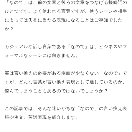
「なので」は、前の文章と後ろの文章をつなげる接続詞の
onclick="windo
ひとつです。よく使われる言葉ですが、使うシーンや相手
によっては失礼に当たる表現になることはご存知でした
w.open(this.hre
か？
f, 'Gwindow',
'width=550,
カジュアルな話し言葉である「なので」は、ビジネスやフ
ォーマルなシーンには向きません。
height=450,
menubar=no,
実は言い換えの必要がある場面が少なくない「なので」で
toolbar=no,
すが、どんな言葉が言い換え表現として適しているのか、
悩んでしまうこともあるのではないでしょうか？
scrollbars=yes'
); return
この記事では、そんな迷いがちな「なので」の言い換え表
false;"> シェア
現や例文、英語表現を紹介します。