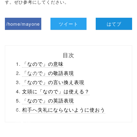
す。ぜひ参考にしてください。
/home/mayone
ツイート
はてブ
z/tap-
biz.jp/public_ht
目次
ml/wp-
「なので」の意味
content/themes
「なので」の敬語表現
「なので」の言い換え表現
/tapbiz_theme/
文頭に「なので」は使える？
parts/sns-
「なので」の英語表現
buttons.php on
相手へ失礼にならないように使おう
line
10
/1019355"