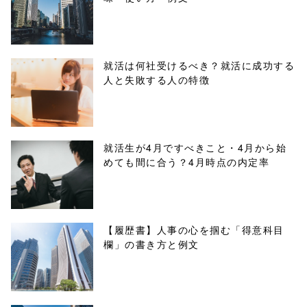
content/themes
/tapbiz_theme/
parts/sns-
就活は何社受けるべき？就活に成功する
人と失敗する人の特徴
buttons.php on
line
10
/1019355"
就活生が4月ですべきこと・4月から始
めても間に合う？4月時点の内定率
onclick="windo
w.open(this.hre
f, 'Gwindow',
【履歴書】人事の心を掴む「得意科目
欄」の書き方と例文
'width=550,
height=450,