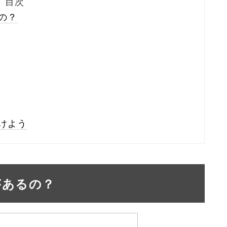
目次
の？
けよう
があるの？