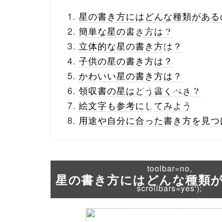
_theme/parts/sns-
星の書き方にはどんな種類がある
buttons.php on line
10
簡単な星の書き方は？
立体的な星の書き方は？
/1026849"
子供の星の書き方は？
onclick="window.open
かわいい星の書き方は？
(this.href, 'Gwindow',
領収書の星はどう書くべき？
絵文字も参考にしてみよう
'width=550,
用途や自分に合った書き方を見つ
height=450,
menubar=no,
toolbar=no,
星の書き方にはどんな種類
scrollbars=yes');
return false;"> シェア