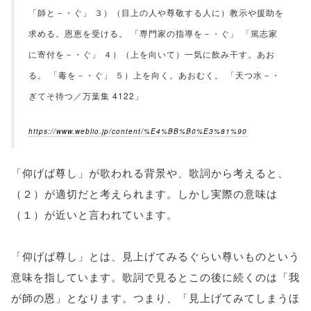
「師と－・ぐ」 ３）（目上の人や尊敬する人に）教示や援助を
求める。恩恵を受ける。 「専門家の指導を－・ぐ」 「篤志家
に寄付を－・ぐ」 ４）（上を向いて）一気に飲み干す。あお
る。 「毒を－・ぐ」 ５）上を向く。あおむく。 「天つ水－・
ぎてそ待つ／万葉集 4122」
https://www.weblio.jp/content/%E4%BB%B0%E3%81%90
「仰げば尊し」が歌われる背景や、歌詞から考えると、
（２）が適切だと考えられます。しかし実際の意味は
（１）が近いと言われています。
「仰げば尊し」とは、見上げてみるぐらい尊いものという
意味を指しています。歌詞で見るとこの後に続くのは「我
が師の恩」となります。つまり、「見上げてみてしまうほ