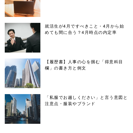
buttons.php on
line
10
/1029676"
就活生が4月ですべきこと・4月から始
めても間に合う？4月時点の内定率
onclick="windo
w.open(this.hre
f, 'Gwindow',
【履歴書】人事の心を掴む「得意科目
欄」の書き方と例文
'width=550,
height=450,
menubar=no,
「私服でお越しください」と言う意図と
注意点・服装やブランド
toolbar=no,
scrollbars=yes'
); return