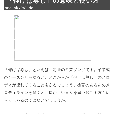
「仰げば尊し」の意味と使い方
onclick="windo
w.open(this.hre
f, 'Gwindow',
'width=550,
height=450,
menubar=no,
toolbar=no,
「仰げば尊し」といえば、定番の卒業ソングです。卒業式
のシーズンともなると、どこからか「仰げば尊し」のメロ
scrollbars=yes'
ディが流れてくることもあるでしょう。徐著のあるあのメ
); return
ロディラインを聞くと、懐かしい日々を思い起こす方もい
false;"> シェア
らっしゃるのではないでしょうか。