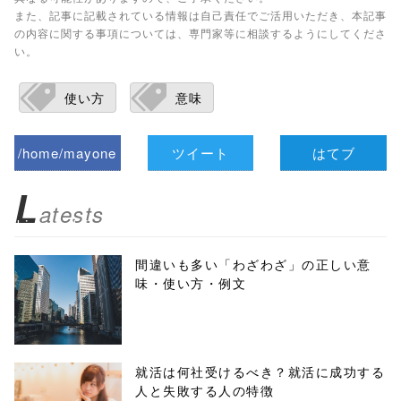
また、記事に記載されている情報は自己責任でご活用いただき、本記事
の内容に関する事項については、専門家等に相談するようにしてくださ
い。
使い方
意味
/home/mayone
ツイート
はてブ
z/tap-
L
atests
biz.jp/public_ht
ml/wp-
間違いも多い「わざわざ」の正しい意
味・使い方・例文
content/themes
/tapbiz_theme/
parts/sns-
就活は何社受けるべき？就活に成功する
人と失敗する人の特徴