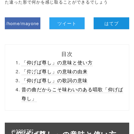
た違った形で何かを感じ取ることができるでしょう
/home/mayone
ツイート
はてブ
z/tap-
biz.jp/public_ht
目次
ml/wp-
「仰げば尊し」の意味と使い方
content/themes
「仰げば尊し」の意味の由来
「仰げば尊し」の歌詞の意味
/tapbiz_theme/
昔の曲だからこそ味わいのある唱歌「仰げば
parts/sns-
尊し」
buttons.php on
line
10
/1029676"