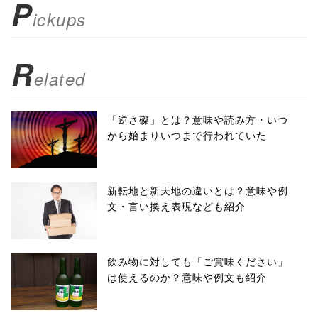
P
ickups
false;"> シェア
R
elated
「逆さ磔」とは？意味や読み方・いつ
から始まりいつまで行われていた
新転地と新天地の違いとは？意味や例
文・言い換え表現なども紹介
飲み物に対しても「ご賞味ください」
は使えるのか？意味や例文も紹介