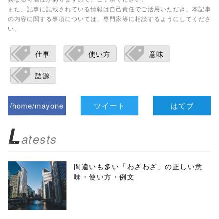
また、記事に記載されている情報は自己責任でご活用いただき、本記事
の内容に関する事項については、専門家等に相談するようにしてくださ
い。
仕事
使い方
意味
語源
/home/mayone
ツイート
はてブ
z/tap-
L
atests
biz.jp/public_ht
ml/wp-
間違いも多い「わざわざ」の正しい意
味・使い方・例文
content/themes
/tapbiz_theme/