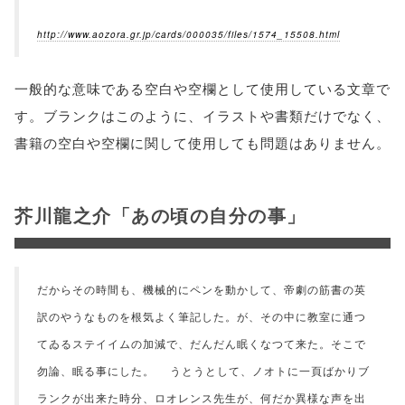
http://www.aozora.gr.jp/cards/000035/files/1574_15508.html
一般的な意味である空白や空欄として使用している文章で
す。ブランクはこのように、イラストや書類だけでなく、
書籍の空白や空欄に関して使用しても問題はありません。
芥川龍之介「あの頃の自分の事」
だからその時間も、機械的にペンを動かして、帝劇の筋書の英
訳のやうなものを根気よく筆記した。が、その中に教室に通つ
てゐるステイイムの加減で、だんだん眠くなつて来た。そこで
勿論、眠る事にした。 うとうとして、ノオトに一頁ばかりブ
ランクが出来た時分、ロオレンス先生が、何だか異様な声を出