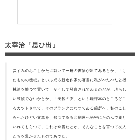
太宰治「思ひ出」
炭すみのおこしかたに就いて一册の書物が出てゐるとか、「け
だものの機械」といふ或る新進作家の著書に私がべたべたと機
械油を塗つて置いて、かうして發賣されてゐるのだが、珍らし
い裝幀でないかとか、「美貌の友」といふ飜譯本のところどこ
ろカツトされて、そのブランクになつてゐる箇所へ、私のこし
らへたひどい文章を、知つてゐる印刷屋へ祕密にたのんで刷り
いれてもらつて、これは奇書だとか、そんなことを言つて友人
たちを驚かせたものであつた。