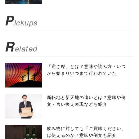
); return
P
ickups
false;"> シェア
R
elated
「逆さ磔」とは？意味や読み方・いつ
から始まりいつまで行われていた
新転地と新天地の違いとは？意味や例
文・言い換え表現なども紹介
飲み物に対しても「ご賞味ください」
は使えるのか？意味や例文も紹介