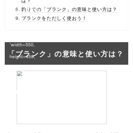
は？
onclick="windo
釣りでの「ブランク」の意味と使い方は？
ブランクをただしく使おう！
w.open(this.hre
f, 'Gwindow',
'width=550,
「ブランク」の意味と使い方は？
height=450,
menubar=no,
toolbar=no,
scrollbars=yes'
); return
false;"> シェア