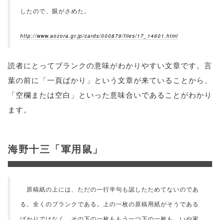
したので、眼がさめた。
http://www.aozora.gr.jp/cards/000879/files/17_14601.html
読者にとってブランクの意味がわかりやすい文章です。言
葉の前に「一頁ばかり」という文章が来ていることから、
「空欄または空白」といった意味合いであることがわかり
ます。
海野十三「軍用鼠」
原稿紙の上には、ただの一行半句も認したためてないのであ
る。全くのブランクである。上の一枚の原稿用紙がそうである
ばかりではなく、その下の一枚ももう一つ下の一枚も、いや家