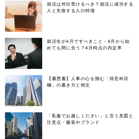
parts/sns-
就活は何社受けるべき？就活に成功する
人と失敗する人の特徴
buttons.php on
line
10
/1031144"
就活生が4月ですべきこと・4月から始
めても間に合う？4月時点の内定率
onclick="windo
w.open(this.hre
f, 'Gwindow',
【履歴書】人事の心を掴む「得意科目
欄」の書き方と例文
'width=550,
height=450,
menubar=no,
「私服でお越しください」と言う意図と
注意点・服装やブランド
toolbar=no,
scrollbars=yes'