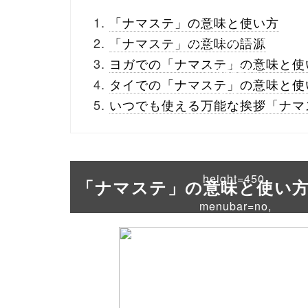
_theme/parts/sns-
「ナマステ」の意味と使い方
buttons.php on line
10
「ナマステ」の意味の語源
ヨガでの「ナマステ」の意味と使
/1033504"
タイでの「ナマステ」の意味と使
onclick="window.open
いつでも使える万能な挨拶「ナマ
(this.href, 'Gwindow',
'width=550,
height=450,
「ナマステ」の意味と使い
menubar=no,
toolbar=no,
scrollbars=yes');
return false;"> シェア