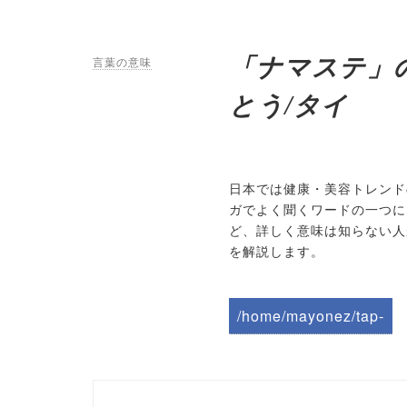
「ナマステ」
言葉の意味
とう/タイ
日本では健康・美容トレンド
ガでよく聞くワードの一つに
ど、詳しく意味は知らない人
を解説します。
/home/mayonez/tap-
biz.jp/public_html/wp-
content/themes/tapbiz