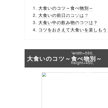
_theme/parts/sns-
大食いのコツ～食べ物別～
buttons.php on line
10
大食いの前日のコツは？
大食い中の飲み物のコツは？
/1036556"
コツをおさえて大食いを楽しもう
onclick="window.open
(this.href, 'Gwindow',
'width=550,
大食いのコツ～食べ物別～
height=450,
menubar=no,
toolbar=no,
scrollbars=yes');
return false;"> シェア