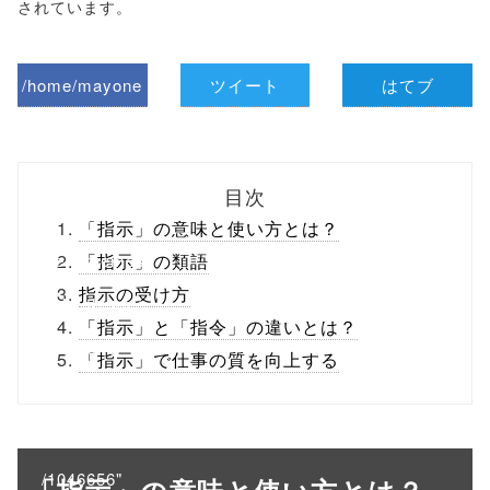
されています。
/home/mayone
ツイート
はてブ
z/tap-
biz.jp/public_ht
目次
ml/wp-
「指示」の意味と使い方とは？
content/themes
「指示」の類語
指示の受け方
/tapbiz_theme/
「指示」と「指令」の違いとは？
parts/sns-
「指示」で仕事の質を向上する
buttons.php on
line
10
/1046656"