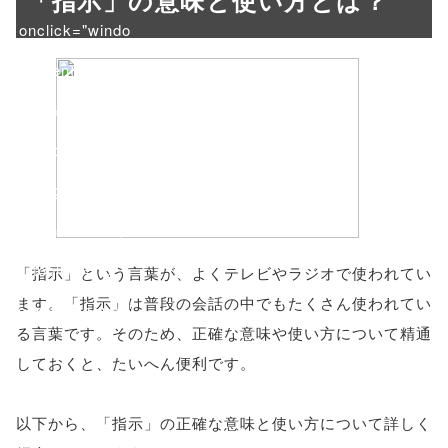
「指示」の意味と使い方とは？
onclick="windo
w.open(this.hre
f, 'Gwindow',
'width=550,
height=450,
menubar=no,
toolbar=no,
「指示」という言葉が、よくテレビやラジオで使われてい
ます。「指示」は普段の会話の中でもたくさん使われてい
scrollbars=yes'
る言葉です。そのため、正確な意味や使い方について精通
); return
しておくと、たいへん便利です。
false;"> シェア
以下から、「指示」の正確な意味と使い方について詳しく