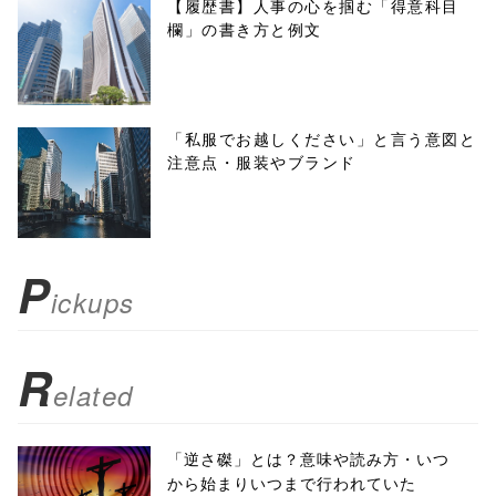
f, 'Gwindow',
【履歴書】人事の心を掴む「得意科目
欄」の書き方と例文
'width=550,
height=450,
menubar=no,
「私服でお越しください」と言う意図と
注意点・服装やブランド
toolbar=no,
scrollbars=yes'
); return
P
ickups
false;"> シェア
R
elated
「逆さ磔」とは？意味や読み方・いつ
から始まりいつまで行われていた