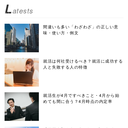
z/tap-
L
atests
biz.jp/public_ht
ml/wp-
間違いも多い「わざわざ」の正しい意
味・使い方・例文
content/themes
/tapbiz_theme/
parts/sns-
就活は何社受けるべき？就活に成功する
人と失敗する人の特徴
buttons.php on
line
10
/1046656"
就活生が4月ですべきこと・4月から始
めても間に合う？4月時点の内定率
onclick="windo
w.open(this.hre