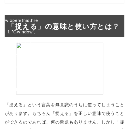
onclick="windo
w.open(this.hre
「捉える」の意味と使い方とは？
f, 'Gwindow',
'width=550,
height=450,
menubar=no,
toolbar=no,
scrollbars=yes'
); return
「捉える」という言葉を無意識のうちに使ってしまうこと
false;"> シェア
があります。もちろん「捉える」を正しい意味で使うこと
ができるのであれば、何の問題もありません。しかし「捉