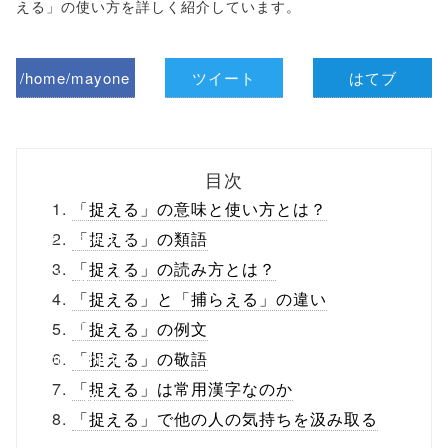
える」の使い方を詳しく紹介しています。
/home/mayone
ツイート
はてブ
z/tap-
biz.jp/public_ht
目次
ml/wp-
「捉える」の意味と使い方とは？
content/themes
「捉える」の類語
「捉える」の読み方とは？
/tapbiz_theme/
「捉える」と「捕らえる」の違い
parts/sns-
「捉える」の例文
buttons.php on
「捉える」の敬語
「捉える」は常用漢字なのか
line
10
「捉える」で他の人の気持ちを汲み取る
/1047129"