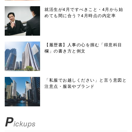
/1047129"
就活生が4月ですべきこと・4月から始
めても間に合う？4月時点の内定率
onclick="windo
w.open(this.hre
f, 'Gwindow',
【履歴書】人事の心を掴む「得意科目
欄」の書き方と例文
'width=550,
height=450,
menubar=no,
「私服でお越しください」と言う意図と
注意点・服装やブランド
toolbar=no,
scrollbars=yes'
); return
P
ickups
false;"> シェア