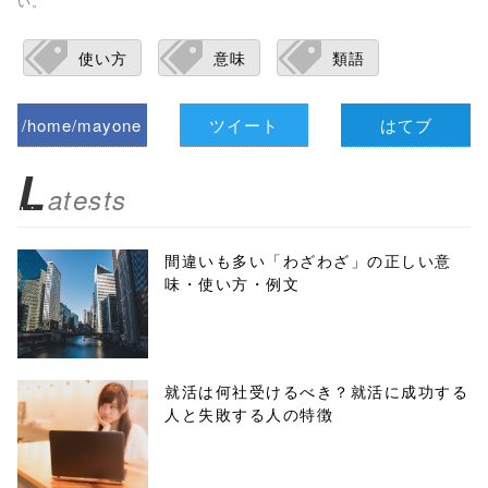
い。
使い方
意味
類語
/home/mayone
ツイート
はてブ
z/tap-
L
atests
biz.jp/public_ht
ml/wp-
間違いも多い「わざわざ」の正しい意
味・使い方・例文
content/themes
/tapbiz_theme/
parts/sns-
就活は何社受けるべき？就活に成功する
人と失敗する人の特徴
buttons.php on
line
10