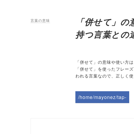
「併せて」の
言葉の意味
持つ言葉との
「併せて」の意味や使い方は
「併せて」を使ったフレーズ
われる言葉なので、正しく使
/home/mayonez/tap-
biz.jp/public_html/wp-
content/themes/tapbiz
_theme/parts/sns-