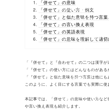
「併せて」の意味
buttons.php on line
10
「併せて」の使い方・例文
「併せて」と似た意味を持つ言葉
/1047173"
「併せて」の言い換え表現
onclick="window.open
「併せて」の英語表現
(this.href, 'Gwindow',
「併せて」の意味を理解して適切
'width=550,
height=450,
「『併せて』と『合わせて』の二つは漢字が
menubar=no,
「『併せて』の使い方にはどんなものがある
「『併せて』と似た意味を持つ言葉は他にも
toolbar=no,
このように、よく目にする言葉でも実際に使
scrollbars=yes');
return false;"> シェア
本記事では、「併せて」の意味や使い方など
や言い換え表現も紹介します。