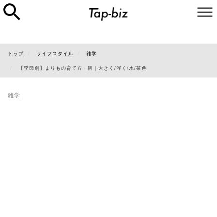
トップ
ライフスタイル
雑学
【季節別】まりもの育て方・餌｜大きく/浮く/水/茶色
雑学