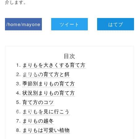
介します。
/home/mayone
ツイート
はてブ
z/tap-
biz.jp/public_ht
目次
ml/wp-
まりもを大きくする育て方
content/themes
まりもの育て方と餌
季節別まりもの育て方
/tapbiz_theme/
状況別まりもの育て方
parts/sns-
育て方のコツ
buttons.php on
まりもを見に行こう
まりもの越冬
line
10
まりもは可愛い植物
/1048461"