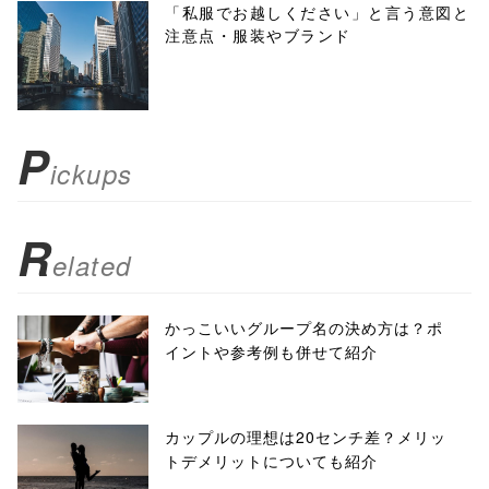
menubar=no,
「私服でお越しください」と言う意図と
注意点・服装やブランド
toolbar=no,
scrollbars=yes'
); return
P
ickups
false;"> シェア
R
elated
かっこいいグループ名の決め方は？ポ
イントや参考例も併せて紹介
カップルの理想は20センチ差？メリッ
トデメリットについても紹介