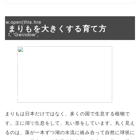
onclick="windo
w.open(this.hre
まりもを大きくする育て方
f, 'Gwindow',
'width=550,
height=450,
menubar=no,
toolbar=no,
scrollbars=yes'
); return
まりもは日本だけではなく、多くの国で生息する植物で
false;"> シェア
す。主に湖で生息をして、丸い形をしています。丸く見え
るのは、藻が一本ずつ湖の水流に絡み合って自然に球状に