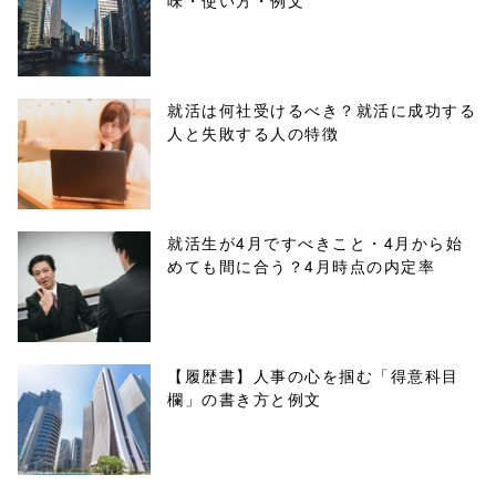
味・使い方・例文
content/themes
/tapbiz_theme/
parts/sns-
就活は何社受けるべき？就活に成功する
人と失敗する人の特徴
buttons.php on
line
10
/1048461"
就活生が4月ですべきこと・4月から始
めても間に合う？4月時点の内定率
onclick="windo
w.open(this.hre
f, 'Gwindow',
【履歴書】人事の心を掴む「得意科目
欄」の書き方と例文
'width=550,
height=450,