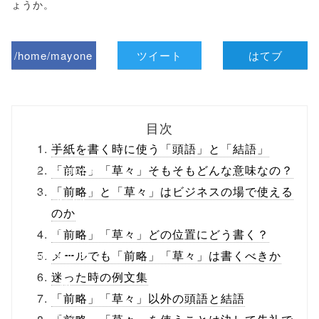
ょうか。
/home/mayone
ツイート
はてブ
z/tap-
biz.jp/public_ht
目次
ml/wp-
手紙を書く時に使う「頭語」と「結語」
content/themes
「前略」「草々」そもそもどんな意味なの？
「前略」と「草々」はビジネスの場で使える
/tapbiz_theme/
のか
parts/sns-
「前略」「草々」どの位置にどう書く？
buttons.php on
メールでも「前略」「草々」は書くべきか
迷った時の例文集
line
10
「前略」「草々」以外の頭語と結語
/1048779"