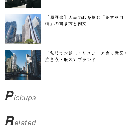
w.open(this.hre
f, 'Gwindow',
【履歴書】人事の心を掴む「得意科目
欄」の書き方と例文
'width=550,
height=450,
menubar=no,
「私服でお越しください」と言う意図と
注意点・服装やブランド
toolbar=no,
scrollbars=yes'
); return
P
ickups
false;"> シェア
R
elated