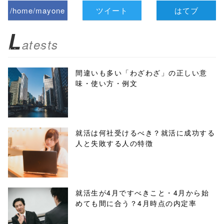
/home/mayone
ツイート
はてブ
z/tap-
L
atests
biz.jp/public_ht
ml/wp-
間違いも多い「わざわざ」の正しい意
味・使い方・例文
content/themes
/tapbiz_theme/
parts/sns-
就活は何社受けるべき？就活に成功する
人と失敗する人の特徴
buttons.php on
line
10
/1048779"
就活生が4月ですべきこと・4月から始
めても間に合う？4月時点の内定率
onclick="windo