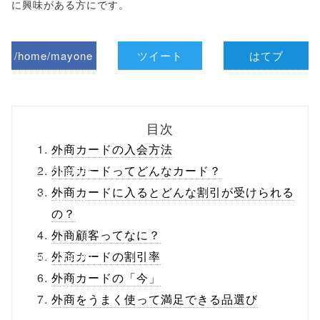
に興味がある方にです。
/home/mayone
ツイート
はてブ
z/tap-
biz.jp/public_ht
目次
ml/wp-
外商カードの入会方法
content/themes
外商カードってどんなカード？
外商カードに入るとどんな割引が受けられる
/tapbiz_theme/
の？
parts/sns-
外商顧客ってなに？
buttons.php on
外商カードの割引率
外商カードの「今」
line
10
外商をうまく使って満足できる品選び
/1049310"