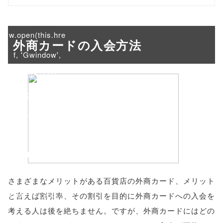
onclick="windo
w.open(this.hre
外商カードの入会方法
f, 'Gwindow',
'width=550,
height=450,
menubar=no,
toolbar=no,
scrollbars=yes'
); return
さまざまなメリットがある百貨店の外商カード、メリット
false;"> シェア
と言えば割引率、その割引を目的に外商カードへの入会を
考える人は後を絶ちません。ですが、外商カードにはどの