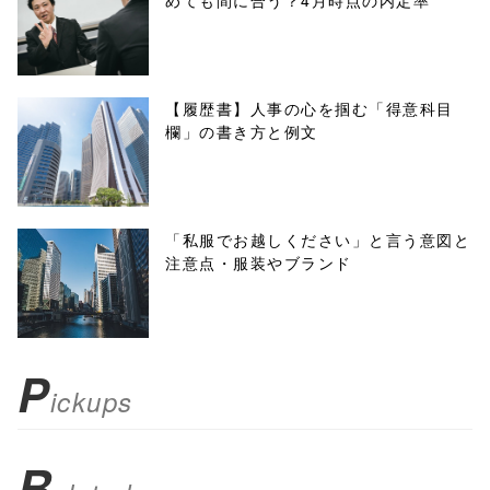
めても間に合う？4月時点の内定率
onclick="windo
w.open(this.hre
f, 'Gwindow',
【履歴書】人事の心を掴む「得意科目
欄」の書き方と例文
'width=550,
height=450,
menubar=no,
「私服でお越しください」と言う意図と
注意点・服装やブランド
toolbar=no,
scrollbars=yes'
); return
P
ickups
false;"> シェア
R