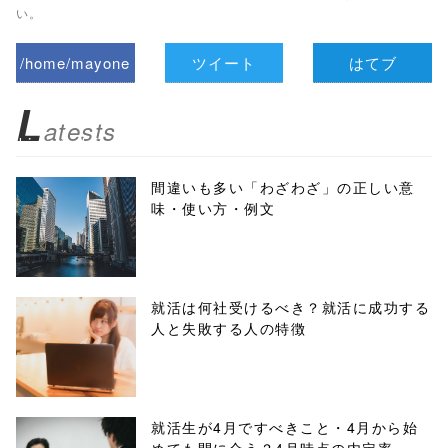
い。
/home/mayone
ツイート
はてブ
z/tap-
L
atests
biz.jp/public_ht
ml/wp-
間違いも多い「わざわざ」の正しい意
味・使い方・例文
content/themes
/tapbiz_theme/
parts/sns-
就活は何社受けるべき？就活に成功する
人と失敗する人の特徴
buttons.php on
line
10
/1049310"
就活生が4月ですべきこと・4月から始