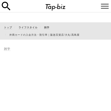
トップ
ライフスタイル
雑学
外商カードの入会方法・割引率｜阪急百貨店/大丸/高島屋
雑学