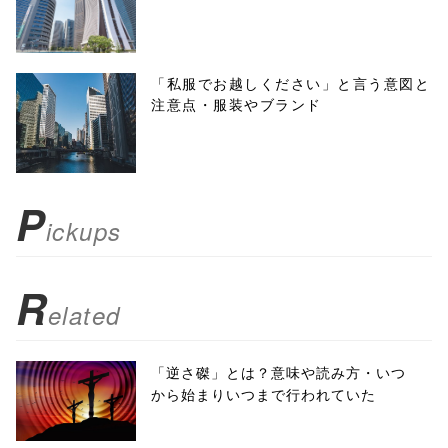
height=450,
menubar=no,
「私服でお越しください」と言う意図と
注意点・服装やブランド
toolbar=no,
scrollbars=yes'
); return
P
ickups
false;"> シェア
R
elated
「逆さ磔」とは？意味や読み方・いつ
から始まりいつまで行われていた