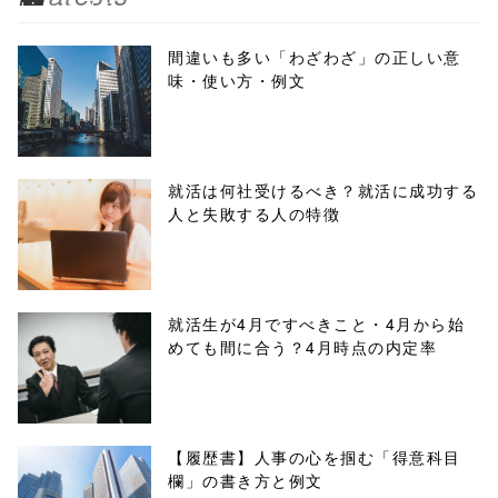
biz.jp/public_ht
ml/wp-
間違いも多い「わざわざ」の正しい意
味・使い方・例文
content/themes
/tapbiz_theme/
parts/sns-
就活は何社受けるべき？就活に成功する
人と失敗する人の特徴
buttons.php on
line
10
/1052419"
就活生が4月ですべきこと・4月から始
めても間に合う？4月時点の内定率
onclick="windo
w.open(this.hre
f, 'Gwindow',
【履歴書】人事の心を掴む「得意科目
欄」の書き方と例文
'width=550,