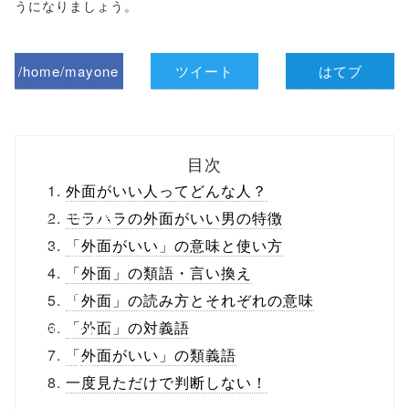
うになりましょう。
/home/mayone
ツイート
はてブ
z/tap-
biz.jp/public_ht
目次
ml/wp-
外面がいい人ってどんな人？
content/themes
モラハラの外面がいい男の特徴
「外面がいい」の意味と使い方
/tapbiz_theme/
「外面」の類語・言い換え
parts/sns-
「外面」の読み方とそれぞれの意味
buttons.php on
「外面」の対義語
「外面がいい」の類義語
line
10
一度見ただけで判断しない！
/1052419"