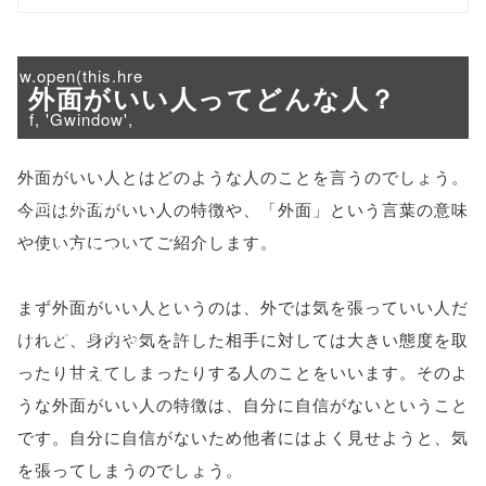
onclick="windo
w.open(this.hre
外面がいい人ってどんな人？
f, 'Gwindow',
'width=550,
外面がいい人とはどのような人のことを言うのでしょう。
height=450,
今回は外面がいい人の特徴や、「外面」という言葉の意味
や使い方についてご紹介します。
menubar=no,
toolbar=no,
まず外面がいい人というのは、外では気を張っていい人だ
scrollbars=yes'
けれど、身内や気を許した相手に対しては大きい態度を取
ったり甘えてしまったりする人のことをいいます。そのよ
); return
うな外面がいい人の特徴は、自分に自信がないということ
false;"> シェア
です。自分に自信がないため他者にはよく見せようと、気
を張ってしまうのでしょう。