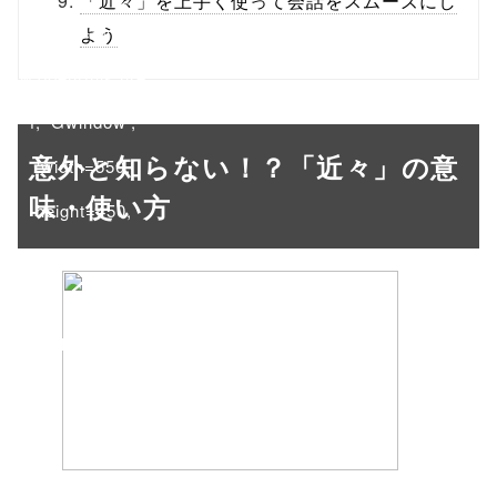
「近々」を上手く使って会話をスムーズにし
onclick="windo
よう
w.open(this.hre
f, 'Gwindow',
意外と知らない！？「近々」の意
'width=550,
味・使い方
height=450,
menubar=no,
toolbar=no,
scrollbars=yes'
); return
false;"> シェア