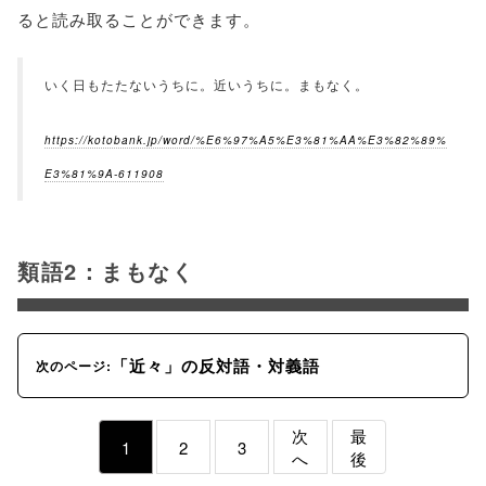
ると読み取ることができます。
いく日もたたないうちに。近いうちに。まもなく。
https://kotobank.jp/word/%E6%97%A5%E3%81%AA%E3%82%89%
E3%81%9A-611908
類語2：まもなく
「近々」の反対語・対義語
次のページ:
次
最
1
2
3
へ
後