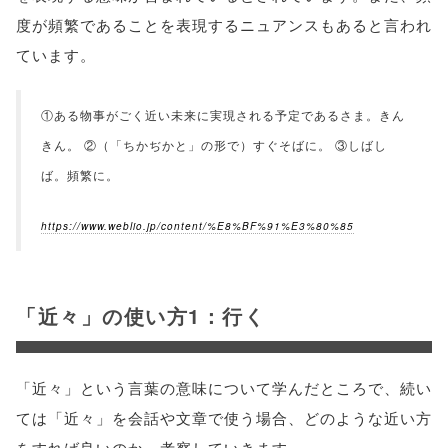
度が頻繁であることを表現するニュアンスもあると言われ
ています。
①ある物事がごく近い未来に実現される予定であるさま。きん
きん。 ②（「ちかぢかと」の形で）すぐそばに。 ③しばし
ば。頻繁に。
https://www.weblio.jp/content/%E8%BF%91%E3%80%85
「近々」の使い方1：行く
「近々」という言葉の意味について学んだところで、続い
ては「近々」を会話や文章で使う場合、どのような近い方
をすれば良いのか、考察していきます。