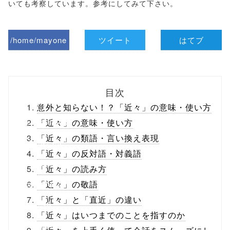
いても考察しています。参考にしてみて下さい。
/home/mayone
ツイート
はてブ
z/tap-
biz.jp/public_ht
目次
ml/wp-
意外と知らない！？「近々」の意味・使い方
content/themes
「近々」の意味・使い方
「近々」の類語・言い換え表現
/tapbiz_theme/
「近々」の反対語・対義語
parts/sns-
「近々」の読み方
buttons.php on
「近々」の敬語
「近々」と「直近」の違い
line
10
「近々」はいつまでのことを指すのか
/1052997"