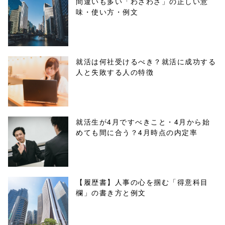
間違いも多い「わざわざ」の正しい意
味・使い方・例文
content/themes
/tapbiz_theme/
parts/sns-
就活は何社受けるべき？就活に成功する
人と失敗する人の特徴
buttons.php on
line
10
/1052997"
就活生が4月ですべきこと・4月から始
めても間に合う？4月時点の内定率
onclick="windo
w.open(this.hre
f, 'Gwindow',
【履歴書】人事の心を掴む「得意科目
欄」の書き方と例文
'width=550,
height=450,