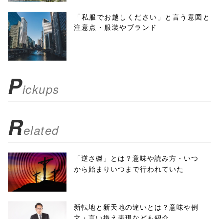
menubar=no,
「私服でお越しください」と言う意図と
注意点・服装やブランド
toolbar=no,
scrollbars=yes'
); return
P
ickups
false;"> シェア
R
elated
「逆さ磔」とは？意味や読み方・いつ
から始まりいつまで行われていた
新転地と新天地の違いとは？意味や例
文・言い換え表現なども紹介