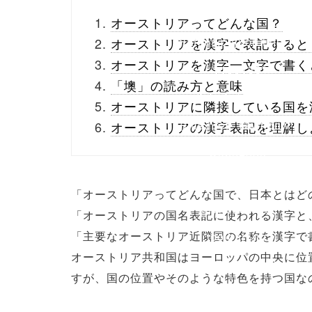
_theme/parts/sns-
オーストリアってどんな国？
buttons.php on line
10
オーストリアを漢字で表記すると
オーストリアを漢字一文字で書く
/1135133"
「墺」の読み方と意味
onclick="window.open
オーストリアに隣接している国を
(this.href, 'Gwindow',
オーストリアの漢字表記を理解し
'width=550,
height=450,
「オーストリアってどんな国で、日本とはど
menubar=no,
「オーストリアの国名表記に使われる漢字と
「主要なオーストリア近隣国の名称を漢字で
toolbar=no,
オーストリア共和国はヨーロッパの中央に位
scrollbars=yes');
すが、国の位置やそのような特色を持つ国な
return false;"> シェア