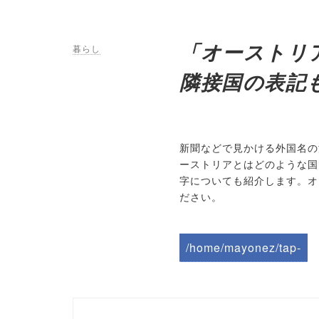
「オーストリ
暮らし
隣接国の表記
新聞などで見かける外国名の
ーストリアとはどのような国
字についても紹介します。オ
ださい。
/home/mayonez/tap-
biz.jp/public_html/wp-
content/themes/tapbiz