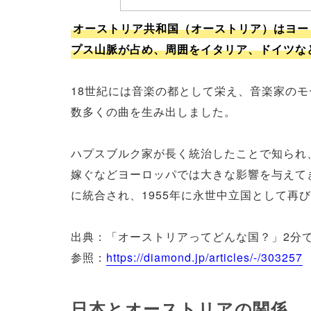
オーストリア共和国（オーストリア）はヨー
プス山脈が占め、周囲をイタリア、ドイツな
18世紀には音楽の都として栄え、音楽家の
数多くの曲を生み出しました。
ハプスブルク家が長く統治したことで知られ
嫁ぐなどヨーロッパでは大きな影響を与えて
に統合され、1955年に永世中立国として再
出典：「オーストリアってどんな国？」2分
参照：
https://diamond.jp/articles/-/303257
日本とオーストリアの関係