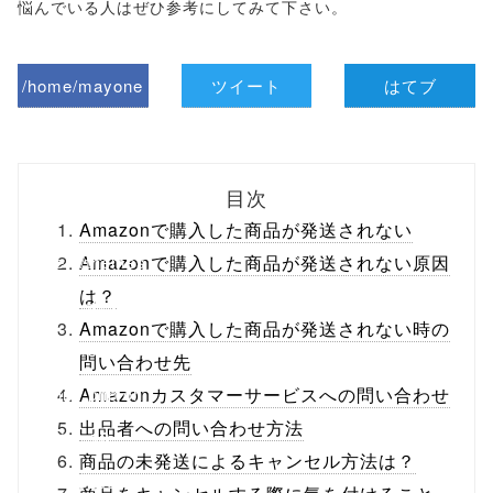
悩んでいる人はぜひ参考にしてみて下さい。
/home/mayone
ツイート
はてブ
z/tap-
biz.jp/public_ht
目次
ml/wp-
Amazonで購入した商品が発送されない
content/themes
Amazonで購入した商品が発送されない原因
は？
/tapbiz_theme/
Amazonで購入した商品が発送されない時の
parts/sns-
問い合わせ先
buttons.php on
Amazonカスタマーサービスへの問い合わせ
出品者への問い合わせ方法
line
10
商品の未発送によるキャンセル方法は？
/1135206"