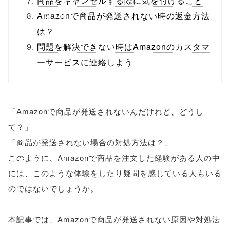
商品をキャンセルする際に気を付けること
onclick="windo
Amazonで商品が発送されない時の返金方法
は？
w.open(this.hre
問題を解決できない時はAmazonのカスタマ
f, 'Gwindow',
ーサービスに連絡しよう
'width=550,
height=450,
「Amazonで商品が発送されないんだけれど、どうし
menubar=no,
て？」
toolbar=no,
「商品が発送されない場合の対処方法は？」
このように、Amazonで商品を注文した経験がある人の中
scrollbars=yes'
には、このような体験をしたり疑問を感じている人もいる
); return
のではないでしょうか。
false;"> シェア
本記事では、Amazonで商品が発送されない原因や対処法