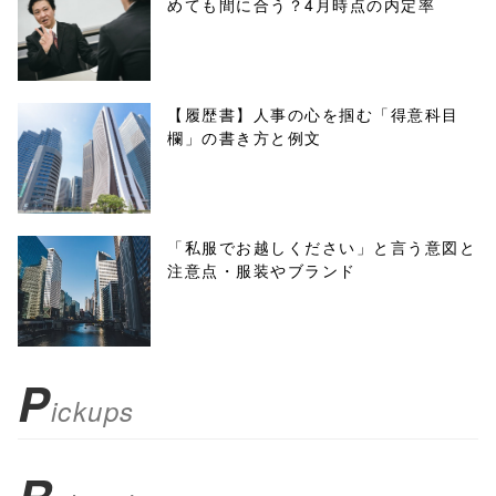
めても間に合う？4月時点の内定率
onclick="windo
w.open(this.hre
f, 'Gwindow',
【履歴書】人事の心を掴む「得意科目
欄」の書き方と例文
'width=550,
height=450,
menubar=no,
「私服でお越しください」と言う意図と
注意点・服装やブランド
toolbar=no,
scrollbars=yes'
); return
P
ickups
false;"> シェア