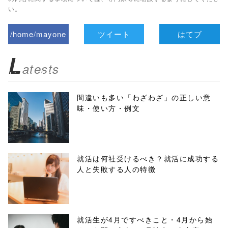
い。
/home/mayone
ツイート
はてブ
z/tap-
L
atests
biz.jp/public_ht
ml/wp-
間違いも多い「わざわざ」の正しい意
味・使い方・例文
content/themes
/tapbiz_theme/
parts/sns-
就活は何社受けるべき？就活に成功する
人と失敗する人の特徴
buttons.php on
line
10
/1135206"
就活生が4月ですべきこと・4月から始