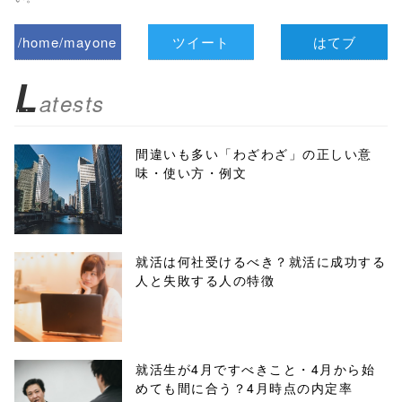
/home/mayone
ツイート
はてブ
z/tap-
L
atests
biz.jp/public_ht
ml/wp-
間違いも多い「わざわざ」の正しい意
味・使い方・例文
content/themes
/tapbiz_theme/
parts/sns-
就活は何社受けるべき？就活に成功する
人と失敗する人の特徴
buttons.php on
line
10
/1138146"
就活生が4月ですべきこと・4月から始
めても間に合う？4月時点の内定率
onclick="windo