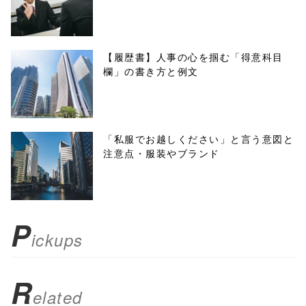
w.open(this.hre
f, 'Gwindow',
【履歴書】人事の心を掴む「得意科目
欄」の書き方と例文
'width=550,
height=450,
menubar=no,
「私服でお越しください」と言う意図と
注意点・服装やブランド
toolbar=no,
scrollbars=yes'
); return
P
ickups
false;"> シェア
R
elated