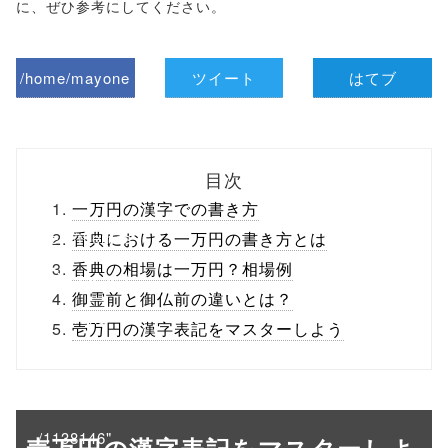
に、ぜひ参考にしてください。
/home/mayone
ツイート
はてブ
z/tap-
biz.jp/public_ht
目次
ml/wp-
一万円の漢字での書き方
content/themes
香典における一万円の書き方とは
香典の相場は一万円？相場例
/tapbiz_theme/
御霊前と御仏前の違いとは？
parts/sns-
壱万円の漢字表記をマスターしよう
buttons.php on
line
10
/1138146"