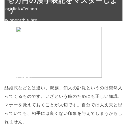
壱万円の漢字表記をマスターしよ
onclick="windo
う
w.open(this.hre
f, 'Gwindow',
'width=550,
height=450,
menubar=no,
toolbar=no,
結婚式などとは違い、親族、知人の訃報というのは突然入
scrollbars=yes'
ってくるものです。いざという時のためにも正しい知識、
); return
マナーを覚えておくことが大切です。自分では大丈夫と思
false;"> シェア
っていても、相手には良くない印象を与えてしまうかもし
れません。