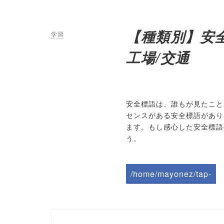
【種類別】安全
学習
工場/交通
安全標語は、誰もが見たこと
センスがある安全標語があり
ます。もし感心した安全標語
う。
/home/mayonez/tap-
biz.jp/public_html/wp-
content/themes/tapbiz