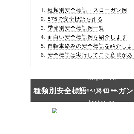
_theme/parts/sns-
種類別安全標語・スローガン例
buttons.php on line
10
575で安全標語を作る
季節別安全標語例一覧
/1026779"
面白い安全標語例を紹介します
onclick="window.open
自転車絡みの安全標語を紹介しま
(this.href, 'Gwindow',
安全標語は実行してこそ意味があ
'width=550,
height=450,
種類別安全標語・スローガン
menubar=no,
toolbar=no,
scrollbars=yes');
return false;"> シェア