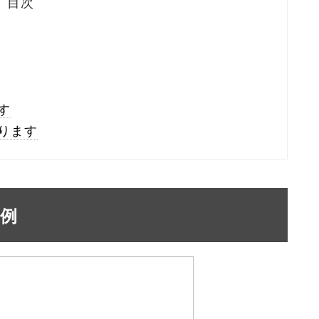
目次
す
ります
例