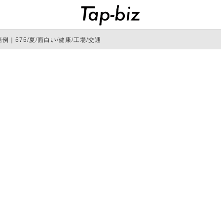
｜575/夏/面白い/健康/工場/交通