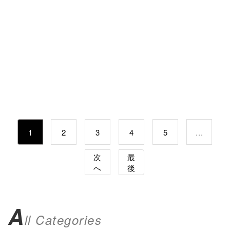
1
2
3
4
5
...
次
最
へ
後
A
ll Categories