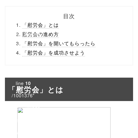
biz.jp/public_ht
目次
ml/wp-
「慰労会」とは
content/themes
慰労会の進め方
「慰労会」を開いてもらったら
/tapbiz_theme/
「慰労会」を成功させよう
parts/sns-
buttons.php on
line
10
「慰労会」とは
/1001376"
onclick="windo
w.open(this.hre
f, 'Gwindow',