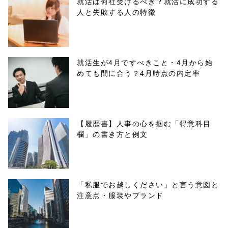
就活は何社受けるべき？就活に成功する
人と失敗する人の特徴
buttons.php on
line
10
/1001376"
就活生が4月ですべきこと・4月から始
めても間に合う？4月時点の内定率
onclick="windo
w.open(this.hre
f, 'Gwindow',
【履歴書】人事の心を掴む「得意科目
欄」の書き方と例文
'width=550,
height=450,
menubar=no,
「私服でお越しください」と言う意図と
注意点・服装やブランド
toolbar=no,
scrollbars=yes'