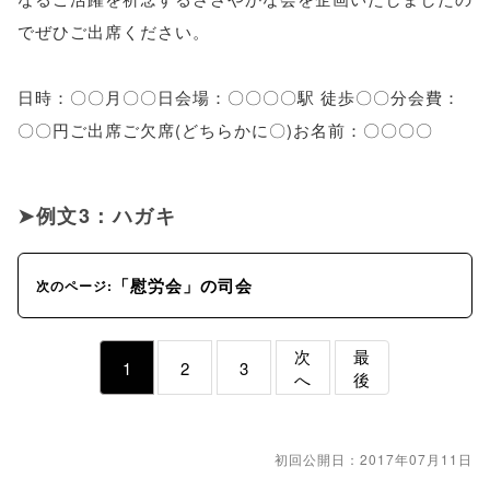
でぜひご出席ください。
日時：〇〇月〇〇日会場：〇〇〇〇駅 徒歩〇〇分会費：
〇〇円ご出席ご欠席(どちらかに〇)お名前：〇〇〇〇
例文3：ハガキ
「慰労会」の司会
次のページ:
次
最
1
2
3
へ
後
初回公開日：2017年07月11日