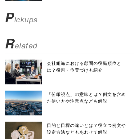
); return
P
ickups
false;"> シェア
R
elated
会社組織における顧問の役職順位と
は？役割・位置づけも紹介
「俯瞰視点」の意味とは？例文を含め
た使い方や注意点なども解説
目的と目標の違いとは？役立つ例文や
設定方法などもあわせて解説