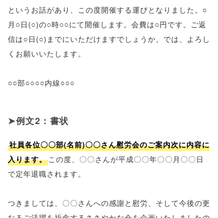
というお話があり、この度開催する運びとなりました。○
月○日(○)の○時○○にて開催します。会費は○円です。ご返
信は○日(○)までにいただけますでしょうか。では、よろし
くお願いいたします。
○○部○○○○内線○○○
例文2：書状
社員各位〇〇部(名前)〇〇さん慰労会のご案内次に内容に
入ります。
この度、〇〇さんが平成〇〇年〇〇月〇〇日
で定年退職されます。
つきましては、〇〇さんへの感謝と慰労、そして今後の更
なるご活躍を祈念するささやかな会を企画いたしましたの