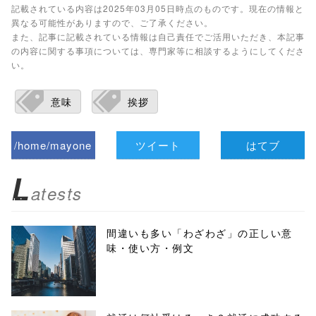
記載されている内容は2025年03月05日時点のものです。現在の情報と
異なる可能性がありますので、ご了承ください。
また、記事に記載されている情報は自己責任でご活用いただき、本記事
の内容に関する事項については、専門家等に相談するようにしてくださ
い。
意味
挨拶
/home/mayone
ツイート
はてブ
z/tap-
L
atests
biz.jp/public_ht
ml/wp-
間違いも多い「わざわざ」の正しい意
味・使い方・例文
content/themes
/tapbiz_theme/
parts/sns-