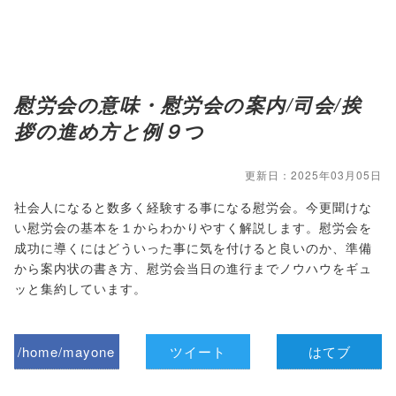
慰労会の意味・慰労会の案内/司会/挨
拶の進め方と例９つ
更新日：2025年03月05日
社会人になると数多く経験する事になる慰労会。今更聞けな
い慰労会の基本を１からわかりやすく解説します。慰労会を
成功に導くにはどういった事に気を付けると良いのか、準備
から案内状の書き方、慰労会当日の進行までノウハウをギュ
ッと集約しています。
/home/mayone
ツイート
はてブ
z/tap-