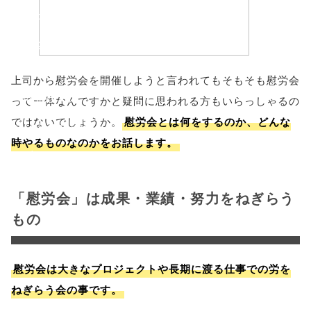
'width=550,
height=450,
menubar=no,
上司から慰労会を開催しようと言われてもそもそも慰労会
toolbar=no,
って一体なんですかと疑問に思われる方もいらっしゃるの
ではないでしょうか。
慰労会とは何をするのか、どんな
scrollbars=yes'
時やるものなのかをお話します。
); return
false;"> シェア
「慰労会」は成果・業績・努力をねぎらう
もの
慰労会は大きなプロジェクトや長期に渡る仕事での労を
ねぎらう会の事です。