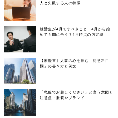
人と失敗する人の特徴
buttons.php on
line
10
/1001675"
就活生が4月ですべきこと・4月から始
めても間に合う？4月時点の内定率
onclick="windo
w.open(this.hre
f, 'Gwindow',
【履歴書】人事の心を掴む「得意科目
欄」の書き方と例文
'width=550,
height=450,
menubar=no,
「私服でお越しください」と言う意図と
注意点・服装やブランド
toolbar=no,
scrollbars=yes'