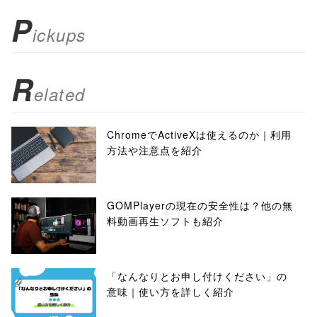
); return
P
ickups
false;"> シェア
R
elated
ChromeでActiveXは使えるのか｜利用
方法や注意点を紹介
GOMPlayerの現在の安全性は？他の無
料動画再生ソフトも紹介
「なんなりとお申し付けください」の
意味｜使い方を詳しく紹介