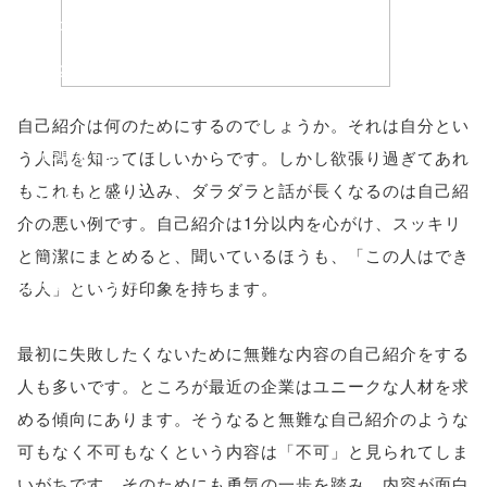
'width=550,
height=450,
menubar=no,
自己紹介は何のためにするのでしょうか。それは自分とい
toolbar=no,
う人間を知ってほしいからです。しかし欲張り過ぎてあれ
もこれもと盛り込み、ダラダラと話が長くなるのは自己紹
scrollbars=yes'
介の悪い例です。自己紹介は1分以内を心がけ、スッキリ
); return
と簡潔にまとめると、聞いているほうも、「この人はでき
false;"> シェア
る人」という好印象を持ちます。
最初に失敗したくないために無難な内容の自己紹介をする
人も多いです。ところが最近の企業はユニークな人材を求
める傾向にあります。そうなると無難な自己紹介のような
可もなく不可もなくという内容は「不可」と見られてしま
いがちです。そのためにも勇気の一歩を踏み、内容が面白