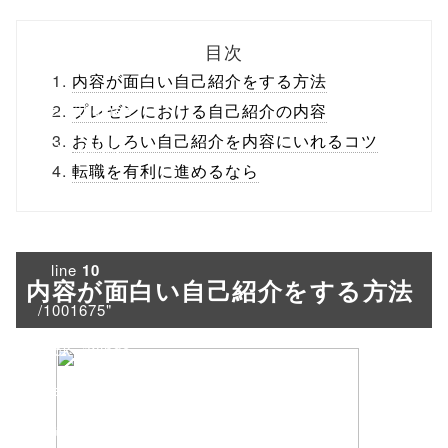
biz.jp/public_ht
目次
ml/wp-
内容が面白い自己紹介をする方法
content/themes
プレゼンにおける自己紹介の内容
おもしろい自己紹介を内容にいれるコツ
/tapbiz_theme/
転職を有利に進めるなら
parts/sns-
buttons.php on
line
10
内容が面白い自己紹介をする方法
/1001675"
onclick="windo
w.open(this.hre
f, 'Gwindow',