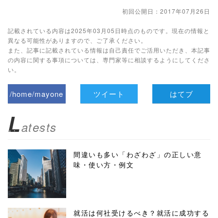
初回公開日：2017年07月26日
記載されている内容は2025年03月05日時点のものです。現在の情報と
異なる可能性がありますので、ご了承ください。
また、記事に記載されている情報は自己責任でご活用いただき、本記事
の内容に関する事項については、専門家等に相談するようにしてくださ
い。
/home/mayone
ツイート
はてブ
z/tap-
L
atests
biz.jp/public_ht
ml/wp-
間違いも多い「わざわざ」の正しい意
味・使い方・例文
content/themes
/tapbiz_theme/
parts/sns-
就活は何社受けるべき？就活に成功する